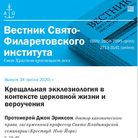
Вестник Свято-
Филаретовского
ISSN: 2658-7599 (print)
2713-3141 (online)
института
Свет Христов просвещает всех
Выпуск 34 (весна 2020) »
Крещальная экклезиология в
контексте церковной жизни и
вероучения
Протоиерей Джон Эриксон
, доктор канонического
права, заслуженный профессор Свято-Владимирской
семинарии (Крествуд, Нью-Йорк)
С. 19–45