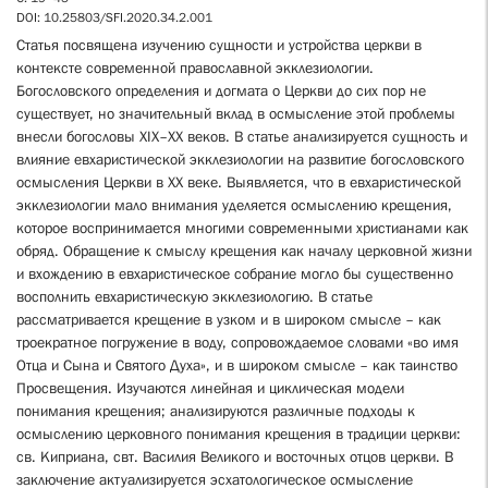
DOI: 10.25803/SFI.2020.34.2.001
Статья посвящена изучению сущности и устройства церкви в
контексте современной православной экклезиологии.
Богословского определения и догмата о Церкви до сих пор не
существует, но значительный вклад в осмысление этой проблемы
внесли богословы XIX–XX веков. В статье анализируется сущность и
влияние евхаристической экклезиологии на развитие богословского
осмысления Церкви в XX веке. Выявляется, что в евхаристической
экклезиологии мало внимания уделяется осмыслению крещения,
которое воспринимается многими современными христианами как
обряд. Обращение к смыслу крещения как началу церковной жизни
и вхождению в евхаристическое собрание могло бы существенно
восполнить евхаристическую экклезиологию. В статье
рассматривается крещение в узком и в широком смысле – как
троекратное погружение в воду, сопровождаемое словами «во имя
Отца и Сына и Святого Духа», и в широком смысле – как таинство
Просвещения. Изучаются линейная и циклическая модели
понимания крещения; анализируются различные подходы к
осмыслению церковного понимания крещения в традиции церкви:
св. Киприана, свт. Василия Великого и восточных отцов церкви. В
заключение актуализируется эсхатологическое осмысление