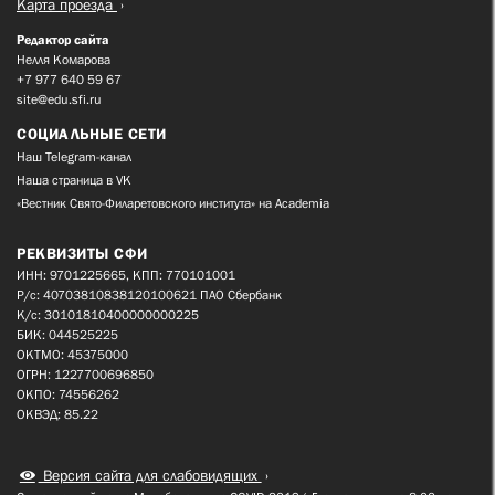
Карта проезда
Редактор сайта
Нелля Комарова
+7 977 640 59 67
site@edu.sfi.ru
СОЦИАЛЬНЫЕ СЕТИ
Наш Telegram-канал
Наша страница в VK
«Вестник Свято-Филаретовского института» на Academia
РЕКВИЗИТЫ СФИ
ИНН: 9701225665, КПП: 770101001
Р/с: 40703810838120100621 ПАО Сбербанк
К/с: 30101810400000000225
БИК: 044525225
ОКТМО: 45375000
ОГРН: 1227700696850
ОКПО: 74556262
ОКВЭД: 85.22
Версия сайта для слабовидящих