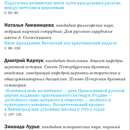
христианской традиции. Завершает раздел академическое
Педагогика леснинских школ: пути преодоления раскола
между светским и церковным
интервью, в котором приняли участие ученые и практики,
С. 60–85
посвященное проблемам христианской педагогики, с
которыми приходится сталкиваться тем, кто работает с
Наталья Ликвинцева
, кандидат философских наук,
детьми в современной России.
ведущий научный сотрудник, Дом русского зарубежья
имени А. Солженицына
Раздел
Публикация источников
также включает
Иван Аркадьевич Лаговский как христианский педагог
материалы, отражающие тематику номера. В нем
С. 86–106
публикуются: статья православного педагога и
общественного деятеля А. А. Ершовой «Религиозное
Дмитрий Карпук
, кандидат богословия, доцент кафедры
обучение в школе» (подготовка текста к публикации, вступ.
церковной истории, Санкт-Петербургская духовная
статья и комм. О. В. Синицыной); протокол заседания
академия, заведующий кафедрой церковно-исторических и
Временного высшего церковного управления на Юго-
общегуманитарных дисциплин, Псково-Печерская духовная
Востоке России от 11 августа 1920 г., на котором
семинария
рассматривался вопрос об открытии высшей богословской
«Конечная цель воспитания — дать Православной русской
школы в Крыму (вступ. статья и комм. Ю. А. Бирюковой);
церкви подлинно-христианского пастыря, Родине —
«Основные положения объединенной организации витязей
достойного сына-патриота и обществу — честного и
культурного человека». Воспитательный процесс
и дружинниц РСХД» (подготовка текста к публикации,
в Ленинградских духовных школах в 1940-х годах
вступ. статья и комм. У. А. Гутнер).
С. 107–131
Раздел
Междисциплинарные исследования
представлен
Зинаида Лурье
, кандидат исторических наук, научный