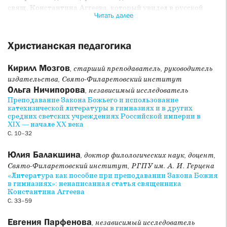
свящ. Константина Аггеева, который увидел в русской
Читать далее
литературе важнейший фактор религиозного воспитания
и предложил использовать ее образы в преподавании
Закона Божьего в гимназиях и духовных училищах. В
Христианская педагогика
статье Е. Г. Парфеновой исследуются педагогические
взгляды игум. Екатерины (Ефимовской), описаны и
Кирилл Мозгов
, старший преподаватель, руководитель
проанализированы устроение и деятельность школ
издательства, Свято-Филаретовский институт
Леснинского Свято-Богородицкого монастыря и
Ольга Ничипорова
, независимый исследователь
преемственной им Ольгинской общины сестер
Преподавание Закона Божьего и использование
просвещения Красностокского монастыря. В статье
катехизической литературы в гимназиях и в других
Н. В. Ликвинцевой исследуется вклад Ивана Аркадьевича
средних светских учреждениях Российской империи в
XIX — начале XX века
Лаговского (1889–1941) в христианскую педагогику
С. 10–32
русского зарубежья, представлены религиозно-
философские и богословские взгляды педагога, которые
Юлия Балакшина
, доктор филологических наук, доцент,
помогают лучше понять его теорию и практику
Свято-Филаретовский институт, РГПУ им. А. И. Герцена
христианского воспитания. В статье Д. А. Карпука
«Литература как пособие при преподавании Закона Божия
рассматривается воспитательный процесс в
в гимназиях»: ненаписанная статья священника
Ленинградских духовных академии и семинарии в 1940-х
Константина Аггеева
годах. Статья З. А. Лурье посвящена характеристике и
С. 33–59
особенностям паралитургической модели детской
катехизации, возникшей и развивающейся в западной
Евгения Парфенова
, независимый исследователь