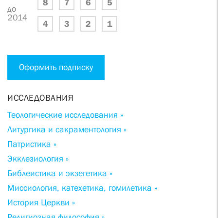
8
7
6
5
до
2014
4
3
2
1
Оформить подписку
ИССЛЕДОВАНИЯ
Теологические исследования »
Литургика и сакраментология »
Патристика »
Экклезиология »
Библеистика и экзегетика »
Миссиология, катехетика, гомилетика »
История Церкви »
Религиозная философия »