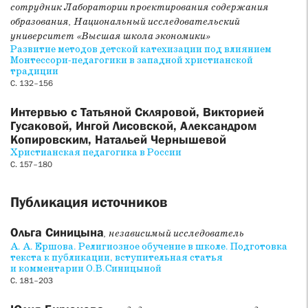
статьей Л. В. Крошкиной, посвященной
сотрудник Лаборатории проектирования содержания
исследовательскому подходу академика С. С. Аверинцева,
образования, Национальный исследовательский
и статьей К. П. Обозного, в которой дан анализ
университет «Высшая школа экономики»
современных траекторий развития историографии
Развитие методов детской катехизации под влиянием
церковно-государственных отношений в СССР в 1943–
Монтессори-педагогики в западной христианской
традиции
1948 годах.
С. 132–156
Раздел
Обзоры, аннотации, рецензии
знакомит с
Интервью с Татьяной Скляровой, Викторией
размышлениями Т. Н. Панченко о книге
Гусаковой, Ингой Лисовской, Александром
Н. Н. Павлюченкова «Богословие всеединства. От
Копировским, Натальей Чернышевой
Ф. В. Й. Шеллинга до П. А. Флоренского. Москва: ПСТГУ,
Христианская педагогика в России
2023. 604 с.».
С. 157–180
В конце выпуска опубликован
Некролог
попечителя Свято-
Публикация источников
Филаретовского института, многолетнего участника
круглого стола «Физика и богословие» академика
Алексея
Ольга Синицына
Александровича Старобинского
.
, независимый исследователь
А. А. Ершова. Религиозное обучение в школе. Подготовка
текста к публикации, вступительная статья
и комментарии О.В.Синицыной
С. 181–203