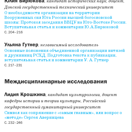
Юлия Бирюкова
, кандидат исторических наук, доцент,
Донской государственный технический университет
О необходимости организации на территории
Вооруженных сил Юга России высшей богословской
школы: Протокол заседания ВВЦУ на Юго-Востоке России.
Вступительная статья и комментарии Ю.А.Бирюковой
С. 204–216
Ульяна Гутнер
, независимый исследователь
Основные положения объединенной организации витязей
и дружинниц РСХД. Подготовка текста к публикации,
вступительная статья и комментарии У. А. Гутнер
С. 217–231
Междисциплинарные исследования
Лидия Крошкина
, кандидат культурологии, доцент
кафедры истории и теории культуры, Российский
государственный гуманитарный университет
Символ как сопряжение с «самым главным», или вопрос о
«методе» Сергея Аверинцева
С. 232–246