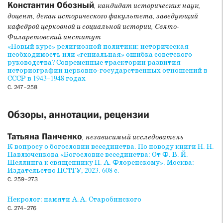
Константин Обозный
, кандидат исторических наук,
доцент, декан исторического факультета, заведующий
кафедрой церковной и социальной истории, Свято-
Филаретовский институт
«Новый курс» религиозной политики: историческая
необходимость или «гениальная» ошибка советского
руководства? Современные траектории развития
историографии церковно-государственных отношений в
СССР в 1943–1948 годах
С. 247–258
Обзоры, аннотации, рецензии
Татьяна Панченко
, независимый исследователь
К вопросу о богословии всеединства. По поводу книги Н. Н.
Павлюченкова «Богословие всеединства: От Ф. В. Й.
Шеллинга к священнику П. А. Флоренскому». Москва:
Издательство ПСТГУ, 2023. 608 с.
С. 259–273
Некролог: памяти А. А. Старобинского
С. 274–276