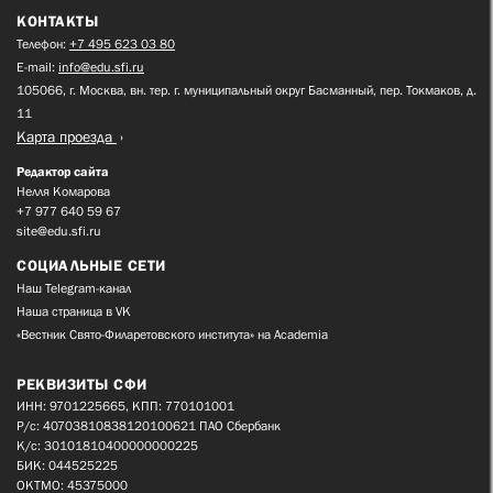
КОНТАКТЫ
Телефон:
+7 495 623 03 80
E-mail:
info@edu.sfi.ru
105066, г. Москва, вн. тер. г. муниципальный округ Басманный, пер. Токмаков, д.
11
Карта проезда
Редактор сайта
Нелля Комарова
+7 977 640 59 67
site@edu.sfi.ru
СОЦИАЛЬНЫЕ СЕТИ
Наш Telegram-канал
Наша страница в VK
«Вестник Свято-Филаретовского института» на Academia
РЕКВИЗИТЫ СФИ
ИНН: 9701225665, КПП: 770101001
Р/с: 40703810838120100621 ПАО Сбербанк
К/с: 30101810400000000225
БИК: 044525225
ОКТМО: 45375000