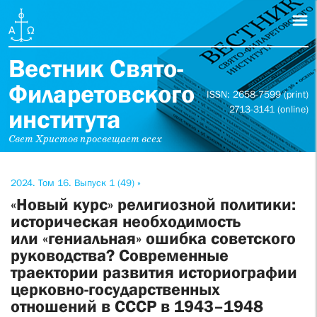
Вестник Свято-
Филаретовского
ISSN: 2658-7599 (print)
2713-3141 (online)
института
Свет Христов просвещает всех
2024. Том 16. Выпуск 1 (49) »
«Новый курс» религиозной политики:
историческая необходимость
или «гениальная» ошибка советского
руководства? Современные
траектории развития историографии
церковно-государственных
отношений в СССР в 1943–1948