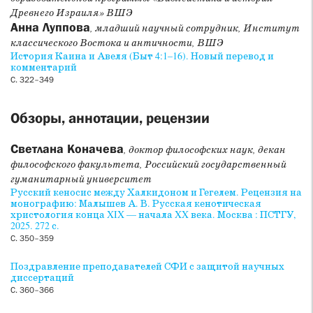
Древнего Израиля» ВШЭ
Анна Луппова
, младший научный сотрудник, Институт
классического Востока и античности, ВШЭ
История Каина и Авеля (Быт 4:1–16). Новый перевод и
комментарий
С. 322–349
Обзоры, аннотации, рецензии
Светлана Коначева
, доктор философских наук, декан
философского факультета, Российский государственный
гуманитарный университет
Русский кеносис между Халкидоном и Гегелем. Рецензия на
монографию: Малышев А. В. Русская кенотическая
христология конца XIX — начала XX века. Москва : ПСТГУ,
2025. 272 с.
С. 350–359
Поздравление преподавателей СФИ с защитой научных
диссертаций
С. 360–366