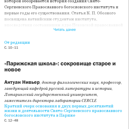
которой обозревается история создания Свято-
Сергиевского Православного богословского института и
первые годы его существования. Статья К. П. Обозного
посвящена латвийским студентам института,
впоследствии составившим ядро Псковской православной
Читать далее
миссии. В статье А. А. Бирюкова реконструируется
концепция православной богословской эстетики ректора
От редакции
Свято-Сергиевского института
прот. Сергия Булгакова
.
С. 10–11
Приложением к статье стал перевод с английского языка
его доклада «Религия и искусство». В статье П. Б.
Михайлова вопрос о природе богословского языка
«Парижская школа»: сокровище старое и
рассматривается через сопоставление историко-
новое
богословских концепций прот. Георгия Флоровского и
кардинала Жана Даниелу. А. А. Тесля анализирует
Антуан Нивьер
, доктор филологических наук, профессор,
трактовки понятия «секуляризация» в религиозно-
заведующий кафедрой русской литературы и истории,
философском наследии В. В. Зеньковского. Следующая
Лотарингский государственный университет,
публикация представляет собой обзор конференции,
заместитель директора лаборатории CERCLE
посвященной 100-летию Свято-Сергиевского института
Краткий очерк основания и двух первых десятилетий
«„Парижская школа“: сокровище старое и новое» (Москва,
жизни и деятельности Свято-Сергиевского православного
богословского института в Париже
29–30 апреля 2025 г.), подготовленный И. Ю.
С. 12–48
Скоробогатовой и Ю. А. Штондой. Завершается раздел
публикацией статьи Г. П. Федотова «О таинствах»,