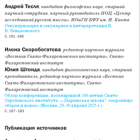
комментированного перевода Быт 1–11.
Андрей Тесля
, кандидат философских наук, старший
научный сотрудник, научный руководитель НОЦ «Центр
Раздел
Обзоры, аннотации, рецензии
представлен
исследований русской мысли», ИОиГН БФУ им. И. Канта
рецензией С. В. Коначевой на монографию А. В. Малышева
Секуляризация и секулярное в интерпретации В.
«Русская кенотическая христология конца XIX — начала
В. Зеньковского
XX века» (Москва : ПСТГУ, 2025).
С. 151–166
Илона Скоробогатова
Поздравление преподавателей СФИ с защитой научных
, редактор научного журнала
диссертаций
завершает номер.
«Вестник Свято-Филаретовского института», Свято-
Филаретовский институт
Юлия Штонда
, кандидат филологических наук, старший
преподаватель, редактор научного журнала «Вестник
Свято-Филаретовского института», Свято-
Филаретовский институт
Обзор конференции, посвященной 100-летию Свято-
Сергиевского института: «„Парижская школа“: сокровище
старое и новое» (Москва, 29–30 апреля 2025 г.)
С. 167–183
Публикация источников