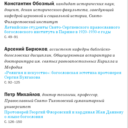
Константин Обозный
, кандидат исторических наук,
переведенной и подготовленной к изданию А. В.
доцент, декан исторического факультета, заведующий
Антощенко.
кафедрой церковной и социальной истории, Свято-
Филаретовский институт
Раздел
История Русской православной церкви
начинается
Латвийские студенты Свято-Сергиевского православного
статьей А. И. Мраморнова, в которой предпринята
богословского института в Париже в 1920–1930-е годы
попытка нового анализа данных о времени, месте,
С. 49–91
обстоятельствах расстрела мучеников, обвиненных по
«петроградскому делу» 1922 г. В статье К. К. Табачник
Арсений Бирюков
, ассистент кафедры библейско-
рассматривается гипотеза о трансформации идеи
богословских дисциплин, Общецерковная аспирантура и
соборности в советских праздниках и обрядах 1920-х годов.
докторантура им. святых равноапостольных Кирилла и
В статье А. Н. Кашеварова представлены свидетельства о
Мефодия
реакции русского церковного зарубежья на хрущевские
«Религия и искусство»: богословская эстетика протоиерея
гонения в освещении журнала «Вестник РСХД». В статье
Сергия Булгакова
С. 92–125
прот. Андрея Сапсая анализируется деятельность
региональных уполномоченных Совета по делам религий и
Петр Михайлов
, доктор теологии, профессор,
их влияние на жизнь православных приходов в Прикамье.
Православный Свято-Тихоновский гуманитарный
университет
Раздел
Публикация источников
представляет новый
Протоиерей Георгий Флоровский и кардинал Жан Даниелу
перевод и комментарий истории Каина и Авеля (Быт 4:1–
о языке богословия
16), созданный М. Г. Селезневым и А. А. Лупповой в рамках
С. 126–150
продолжающегося проекта по подготовке