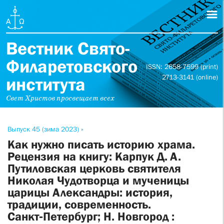
Вестник Свято-
Филаретовского
ISSN: 2658-7599 (print)
2713-3141 (online)
института
Свет Христов просвещает всех
Выпуск 45 (зима 2023) »
Как нужно писать историю храма.
Рецензия на книгу: Карпук Д. А.
Путиловская церковь святителя
Николая Чудотворца и мученицы
царицы Александры: история,
традиции, современность.
Санкт‑Петербург; Н. Новгород :