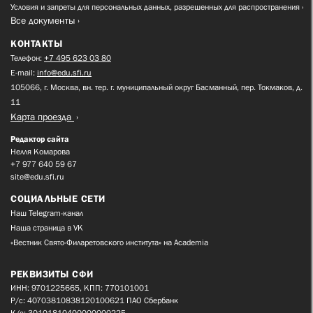
Условия и запреты для персональных данных, разрешенных для распространения
Все документы
КОНТАКТЫ
Телефон:
+7 495 623 03 80
E-mail:
info@edu.sfi.ru
105066, г. Москва, вн. тер. г. муниципальный округ Басманный, пер. Токмаков, д.
11
Карта проезда
Редактор сайта
Нелля Комарова
+7 977 640 59 67
site@edu.sfi.ru
СОЦИАЛЬНЫЕ СЕТИ
Наш Telegram-канал
Наша страница в VK
«Вестник Свято-Филаретовского института» на Academia
РЕКВИЗИТЫ СФИ
ИНН: 9701225665, КПП: 770101001
Р/с: 40703810838120100621 ПАО Сбербанк