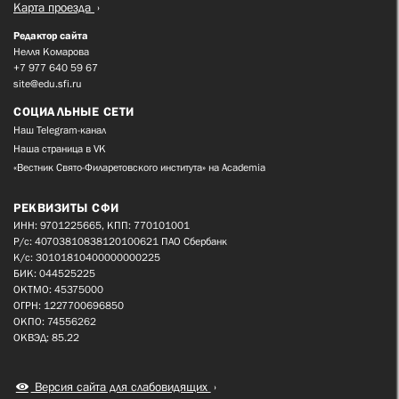
Карта проезда
Редактор сайта
Нелля Комарова
+7 977 640 59 67
site@edu.sfi.ru
СОЦИАЛЬНЫЕ СЕТИ
Наш Telegram-канал
Наша страница в VK
«Вестник Свято-Филаретовского института» на Academia
РЕКВИЗИТЫ СФИ
ИНН: 9701225665, КПП: 770101001
Р/с: 40703810838120100621 ПАО Сбербанк
К/с: 30101810400000000225
БИК: 044525225
ОКТМО: 45375000
ОГРН: 1227700696850
ОКПО: 74556262
ОКВЭД: 85.22
Версия сайта для слабовидящих