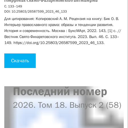
сотрудник Свято-Филаретовского института
С. 133–149
DOI: 10.25803/26587599_2023_46_133
Для цитирования: Копировский А. М. Рецензия на книгу: Бик О. В.
Интерьер православного храма: образы и тенденции развития.
История и современность. Москва : БуксМАрт, 2022. 143, [1] с. //
Вестник Свято-Филаретовского института. 2023. Вып. 46. С. 133–
149. https://doi.org/10.25803/26587599_2023_46_133.
Скачать
Последний номер
2026. Том 18. Выпуск 2 (58)