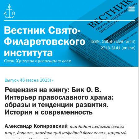
Вестник Свято-
Филаретовского
ISSN: 2658-7599 (print)
2713-3141 (online)
института
Свет Христов просвещает всех
Выпуск 46 (весна 2023) »
Рецензия на книгу: Бик О. В.
Интерьер православного храма:
образы и тенденции развития.
История и современность
Александр Копировский
, кандидат педагогических
наук, доцент, заведующий кафедрой богословия, научный