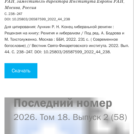
РАН, заместитель директора Института Европы РАН,
Москва, Россия
С. 238–247
DOI: 10.25803/26587599_2022_44_238
Для цитирования: Лункин Р. Н. Конец либеральной религии :
Рецензия на книгу: Религия и либерализм / Под ред. А. Бодрова и
М. Толстолуженко. Москва : ББИ, 2022. 231 с. ( Современное
богословие) // Вестник Свято-Филаретовского института. 2022. Вып.
44. С. 238–247. DOI: 10.25803/26587599_2022_44_238.
Скачать
Последний номер
2026. Том 18. Выпуск 2 (58)