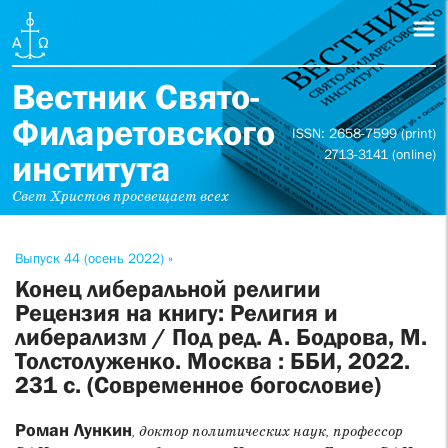
Вестник Свято-
Филаретовского
ISSN: 2658-7599 (print)
2713-3141 (online)
института
Свет Христов просвещает всех
Выпуск 44 (осень 2022) »
Конец либеральной религии
Рецензия на книгу: Религия и
либерализм / Под ред. А. Бодрова, М.
Толстолуженко. Москва : ББИ, 2022.
231 с. (Современное богословие)
Роман Лункин
, доктор политических наук, профессор