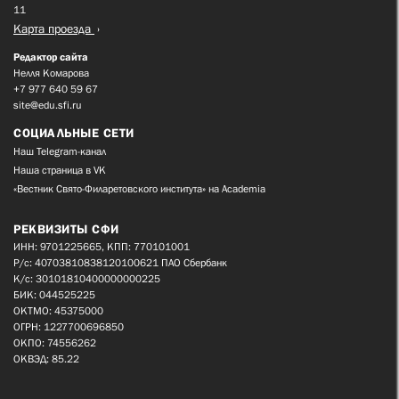
11
Карта проезда
Редактор сайта
Нелля Комарова
+7 977 640 59 67
site@edu.sfi.ru
СОЦИАЛЬНЫЕ СЕТИ
Наш Telegram-канал
Наша страница в VK
«Вестник Свято-Филаретовского института» на Academia
РЕКВИЗИТЫ СФИ
ИНН: 9701225665, КПП: 770101001
Р/с: 40703810838120100621 ПАО Сбербанк
К/с: 30101810400000000225
БИК: 044525225
ОКТМО: 45375000
ОГРН: 1227700696850
ОКПО: 74556262
ОКВЭД: 85.22