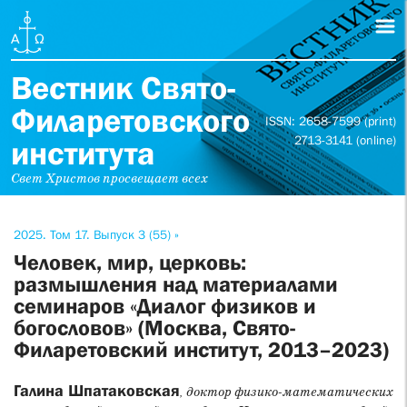
Вестник Свято-
Филаретовского
ISSN: 2658-7599 (print)
2713-3141 (online)
института
Свет Христов просвещает всех
2025. Том 17. Выпуск 3 (55) »
Человек, мир, церковь:
размышления над материалами
семинаров «Диалог физиков и
богословов» (Москва, Свято-
Филаретовский институт, 2013–2023)
Галина Шпатаковская
, доктор физико-математических