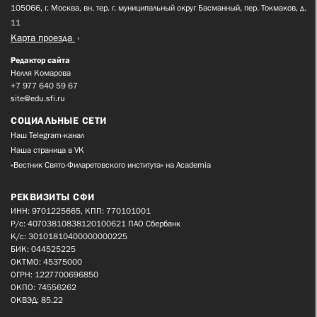
105066, г. Москва, вн. тер. г. муниципальный округ Басманный, пер. Токмаков, д.
11
Карта проезда
Редактор сайта
Нелля Комарова
+7 977 640 59 67
site@edu.sfi.ru
СОЦИАЛЬНЫЕ СЕТИ
Наш Telegram-канал
Наша страница в VK
«Вестник Свято-Филаретовского института» на Academia
РЕКВИЗИТЫ СФИ
ИНН: 9701225665, КПП: 770101001
Р/с: 40703810838120100621 ПАО Сбербанк
К/с: 30101810400000000225
БИК: 044525225
ОКТМО: 45375000
ОГРН: 1227700696850
ОКПО: 74556262
ОКВЭД: 85.22