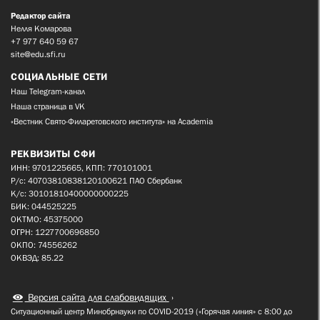
Редактор сайта
Нелля Комарова
+7 977 640 59 67
site@edu.sfi.ru
СОЦИАЛЬНЫЕ СЕТИ
Наш Telegram-канал
Наша страница в VK
«Вестник Свято-Филаретовского института» на Academia
РЕКВИЗИТЫ СФИ
ИНН: 9701225665, КПП: 770101001
Р/с: 40703810838120100621 ПАО Сбербанк
К/с: 30101810400000000225
БИК: 044525225
ОКТМО: 45375000
ОГРН: 1227700696850
ОКПО: 74556262
ОКВЭД: 85.22
Версия сайта для слабовидящих
Ситуационный центр Минобрнауки по COVID-2019 («Горячая линия» с 8:00 до