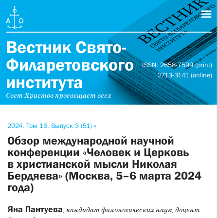
Вестник Свято-
Филаретовского
ISSN: 2658-7599 (print)
2713-3141 (online)
института
Свет Христов просвещает всех
2024. Том 16. Выпуск 3 (51) »
Обзор международной научной
конференции «Человек и Церковь
в христианской мысли Николая
Бердяева» (Москва, 5–6 марта 2024
года)
Яна Пантуева
, кандидат филологических наук, доцент