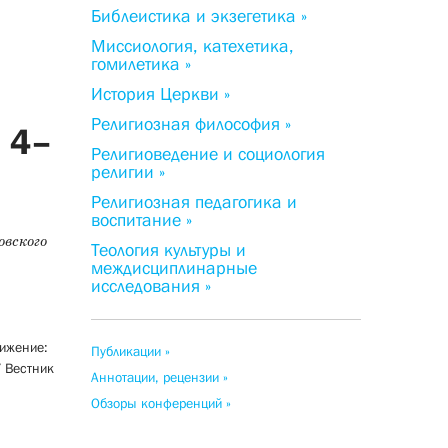
Библеистика и экзегетика »
Миссиология, катехетика,
гомилетика »
История Церкви »
Религиозная философия »
 4–
Религиоведение и социология
религии »
Религиозная педагогика и
воспитание »
вского
Теология культуры и
междисциплинарные
исследования »
ижение:
Публикации »
/ Вестник
Аннотации, рецензии »
Обзоры конференций »