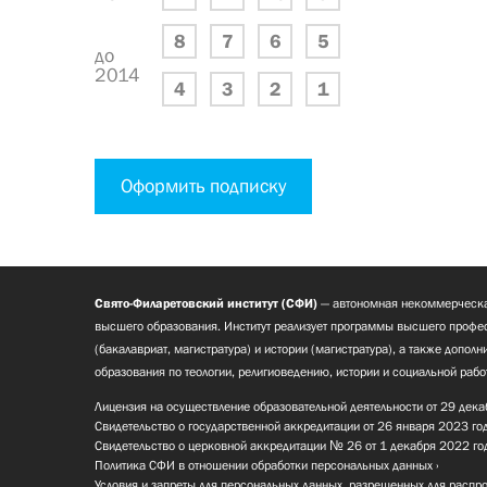
8
7
6
5
до
2014
4
3
2
1
Оформить подписку
Свято-Филаретовский институт (СФИ)
— автономная некоммерческа
высшего образования. Институт реализует программы высшего профес
(бакалавриат, магистратура) и истории (магистратура), а также допол
образования по теологии, религиоведению, истории и социальной рабо
Лицензия на осуществление образовательной деятельности от 29 дека
Свидетельство о государственной аккредитации от 26 января 2023 го
Свидетельство о церковной аккредитации № 26 от 1 декабря 2022 го
Политика СФИ в отношении обработки персональных данных
Условия и запреты для персональных данных, разрешенных для распр