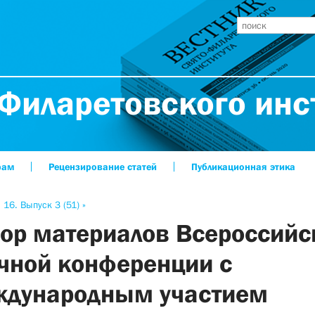
Филаретовского инс
рам
Рецензирование статей
Публикационная этика
 16. Выпуск 3 (51) »
ор материалов Всероссийс
чной конференции с
дународным участием