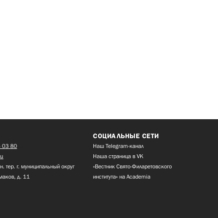
СОЦИАЛЬНЫЕ СЕТИ
 03 80
Наш Telegram-канал
ru
Наша страница в VK
н. тер. г. муниципальный округ
«Вестник Свято-Филаретовского
маков, д. 11
института» на Academia