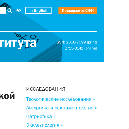
In English
Поддержите СФИ
титута
ISSN: 2658-7599 (print)
2713-3141 (online)
ИССЛЕДОВАНИЯ
кой
Теологические исследования »
Литургика и сакраментология »
Патристика »
Экклезиология »