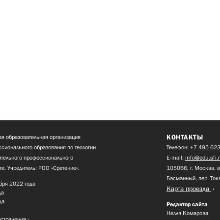
КОНТАКТЫ
я образовательная организация
сионального образования по теологии
Телефон:
+7 495 623
нительного профессионального
E-mail:
info@edu.sfi.
те. Учредитель: РОО «Сретение».
105066, г. Москва, в
Басманный, пер. Ток
бря 2022 года
Карта проезда
да
да
Редактор сайта
Нелля Комарова
остранения