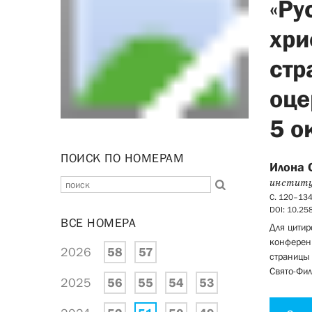
«Ру
хри
стр
оце
5 о
ПОИСК ПО НОМЕРАМ
Илона 
инстит
С. 120–13
DOI: 10.2
ВСЕ НОМЕРА
Для цитир
конферен
2026
58
57
страницы 
Свято-Фил
2025
56
55
54
53