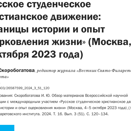
сское студенческое
стианское движение:
аницы истории и опыт
рковления жизни» (Москва,
ктября 2023 года)
Скоробогатова
, редактор журнала «Вестник Свято-Филарето
ута»
4
5803/26587599_2024_3_51_120
ования: Скоробогатова И. Ю. Обзор материалов Всероссийской научной
ции с международным участием «Русское студенческое христианское дв
истории и опыт оцерковления жизни» (Москва, 4–5 октября 2023 года) /
аретовского института. 2024. Т. 16. Вып. 3 (51). С. 120–134.