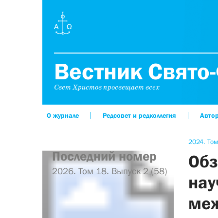
Вестник Свято-
Свет Христов просвещает всех
О журнале
Редсовет и редколлегия
Авто
2024. Том
Последний номер
Обз
2026. Том 18. Выпуск 2 (58)
нау
меж