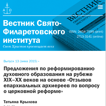
Вестник Свято-
Филаретовского
ISSN: 2658-7599 (print)
2713-3141 (online)
института
Свет Христов просвещает всех
Выпуск 13 (зима 2015) »
Предложения по реформированию
духовного образования на рубеже
XIX–XX веков на основе «Отзывов
епархиальных архиереев по вопросу
о церковной реформе»
Татьяна Крылова