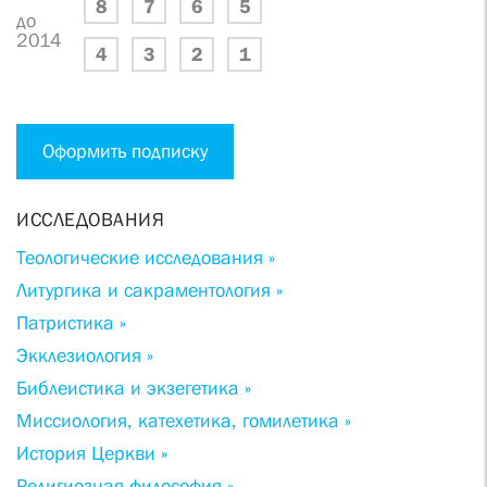
8
7
6
5
до
2014
4
3
2
1
Оформить подписку
ИССЛЕДОВАНИЯ
Теологические исследования »
Литургика и сакраментология »
Патристика »
Экклезиология »
Библеистика и экзегетика »
Миссиология, катехетика, гомилетика »
История Церкви »
Религиозная философия »