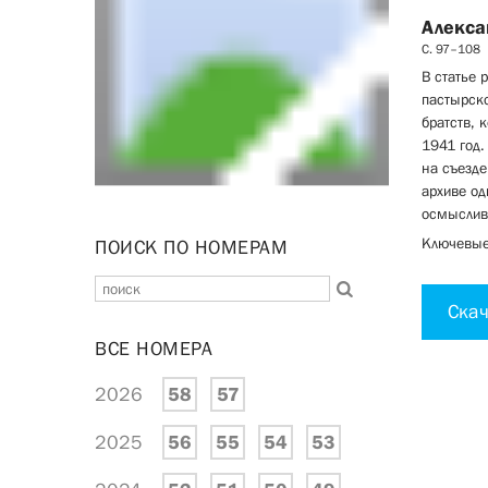
Алекса
С. 97–108
В статье 
пастырско
братств, 
1941 год.
на съезде
архиве од
осмыслива
Ключевые 
ПОИСК ПО НОМЕРАМ
Скач
ВСЕ НОМЕРА
2026
58
57
2025
56
55
54
53