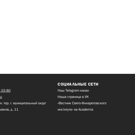
СОЦИАЛЬНЫЕ СЕТИ
 03 80
Наш Telegram-канал
ru
Наша страница в VK
н. тер. г. муниципальный округ
«Вестник Свято-Филаретовского
маков, д. 11
института» на Academia