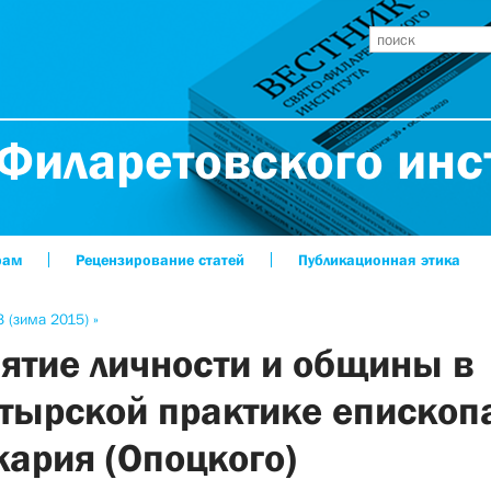
Филаретовского инс
рам
Рецензирование статей
Публикационная этика
 (зима 2015) »
ятие личности и общины в
тырской практике епископ
ария (Опоцкого)