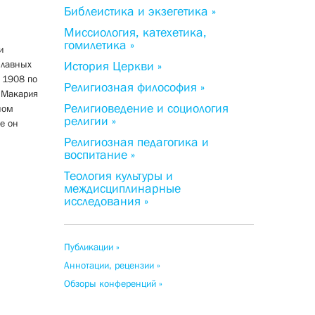
Библеистика и экзегетика »
Миссиология, катехетика,
гомилетика »
и
славных
История Церкви »
 1908 по
Религиозная философия »
а Макария
Религиоведение и социология
ном
религии »
е он
Религиозная педагогика и
воспитание »
Теология культуры и
междисциплинарные
исследования »
Публикации »
Аннотации, рецензии »
Обзоры конференций »