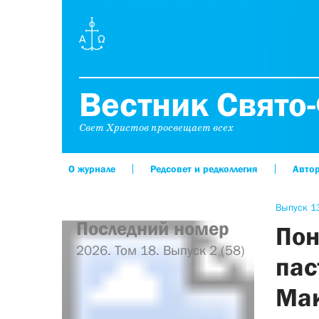
Вестник Свято-
Свет Христов просвещает всех
О журнале
Редсовет и редколлегия
Авто
Выпуск 13
Последний номер
Пон
2026. Том 18. Выпуск 2 (58)
пас
Мак