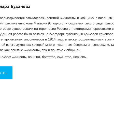
ндра Буданова
рассматривается взаимосвязь понятий «личность» и «община» в писаниях 
й практике епископа Макария (Опоцкого) – создателя целого ряда право
которые существовали на территории России с некоторыми перерывами с
 Данная работа была возможна благодаря публикации докладов епископ
 епархиальных миссионеров в 1914 году, а также, сохранившимся в лич
ной из его духовных дочерей многочисленным беседам и проповедям, гд
л как понятие «личность», так и понятие « община».
слова: личность, община, братство, единство, церковь.
ать