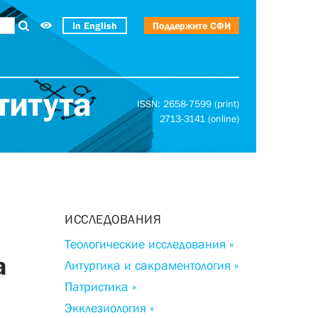
In English
Поддержите СФИ
титута
ISSN: 2658-7599 (print)
2713-3141 (online)
ИССЛЕДОВАНИЯ
Теологические исследования »
а
Литургика и сакраментология »
Патристика »
Экклезиология »