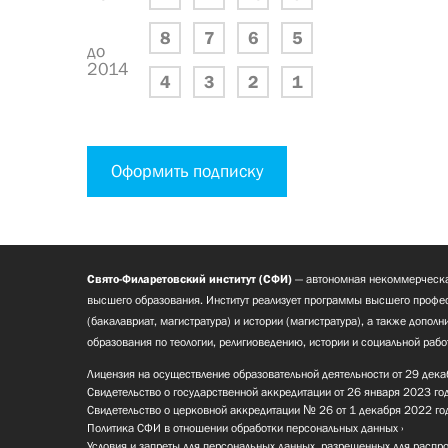
8
7
6
5
до
2014
4
3
2
1
Оформить подписку
Свято-Филаретовский институт (СФИ)
— автономная некоммерческа
высшего образования. Институт реализует программы высшего профес
(бакалавриат, магистратура) и истории (магистратура), а также допол
образования по теологии, религиоведению, истории и социальной рабо
Лицензия на осуществление образовательной деятельности от 29 дека
Свидетельство о государственной аккредитации от 26 января 2023 го
Свидетельство о церковной аккредитации № 26 от 1 декабря 2022 го
Политика СФИ в отношении обработки персональных данных
Условия и запреты для персональных данных, разрешенных для распр