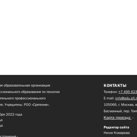
КОНТАКТЫ
я образовательная организация
сионального образования по теологии
Телефон:
+7 495 623
нительного профессионального
E-mail:
info@edu.sfi.
те. Учредитель: РОО «Сретение».
105066, г. Москва, в
Басманный, пер. Ток
бря 2022 года
Карта проезда
да
да
Редактор сайта
Нелля Комарова
остранения