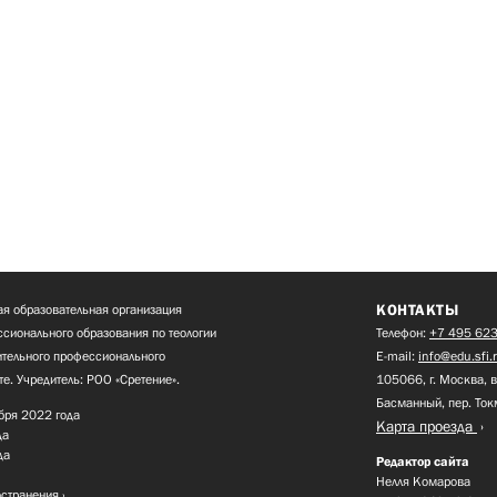
КОНТАКТЫ
я образовательная организация
сионального образования по теологии
Телефон:
+7 495 623
нительного профессионального
E-mail:
info@edu.sfi.
те. Учредитель: РОО «Сретение».
105066, г. Москва, в
Басманный, пер. Ток
бря 2022 года
Карта проезда
да
да
Редактор сайта
Нелля Комарова
остранения