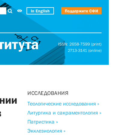
In English
Поддержите СФИ
титута
ISSN: 2658-7599 (print)
2713-3141 (online)
ИССЛЕДОВАНИЯ
онии
Теологические исследования »
в
Литургика и сакраментология »
Патристика »
Экклезиология »