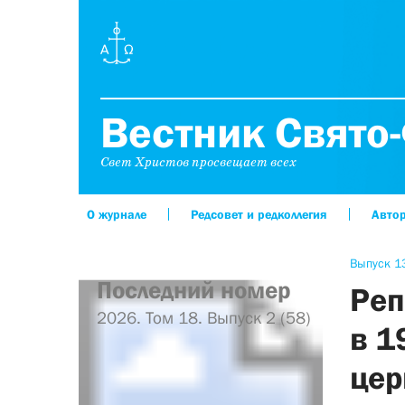
Вестник Свято-
Свет Христов просвещает всех
О журнале
Редсовет и редколлегия
Авто
Выпуск 13
Последний номер
Реп
2026. Том 18. Выпуск 2 (58)
в 1
цер