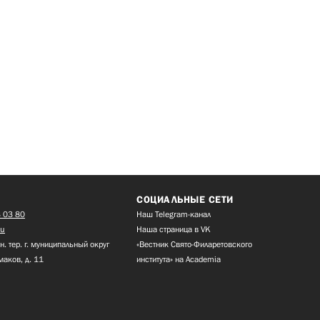
СОЦИАЛЬНЫЕ СЕТИ
 03 80
Наш Telegram-канал
ru
Наша страница в VK
н. тер. г. муниципальный округ
«Вестник Свято-Филаретовского
маков, д. 11
института» на Academia