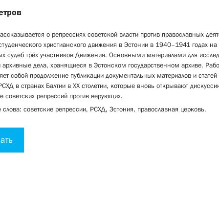
етров
рассказывается о репрессиях советской власти против православных деят
студенческого христианского движения в Эстонии в 1940–1941 годах на
ых судеб трёх участников Движения. Основными материалами для иссле
 архивные дела, хранящиеся в Эстонском государственном архиве. Рабо
яет собой продолжение публикации документальных материалов и статей 
РСХД в странах Балтии в XX столетии, которые вновь открывают дискусси
е советских репрессий против верующих.
слова: советские репрессии, РСХД, Эстония, православная церковь.
ать