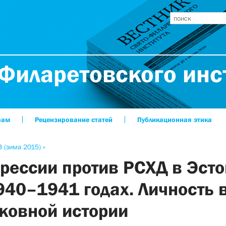
Филаретовского инс
рам
Рецензирование статей
Публикационная этика
 (зима 2015) »
рессии против РСХД в Эст
940–1941 годах. Личность 
ковной истории