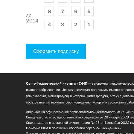
8
7
6
5
до
2014
4
3
2
1
Оформить подписку
Свято-Филаретовский институт (СФИ)
— автономная некоммерческа
высшего образования. Институт реализует программы высшего профес
(бакалавриат, магистратура) и истории (магистратура), а также допол
образования по теологии, религиоведению, истории и социальной рабо
Лицензия на осуществление образовательной деятельности от 29 дека
Свидетельство о государственной аккредитации от 26 января 2023 го
Свидетельство о церковной аккредитации № 26 от 1 декабря 2022 го
Политика СФИ в отношении обработки персональных данных
Условия и запреты для персональных данных, разрешенных для распр