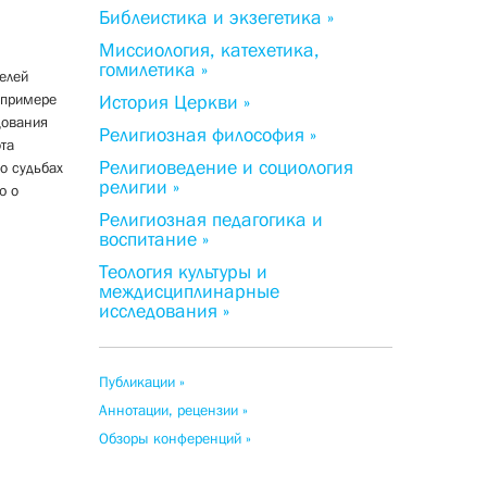
Библеистика и экзегетика »
Миссиология, катехетика,
гомилетика »
елей
 примере
История Церкви »
дования
Религиозная философия »
та
Религиоведение и социология
о судьбах
религии »
ю о
Религиозная педагогика и
воспитание »
Теология культуры и
междисциплинарные
исследования »
Публикации »
Аннотации, рецензии »
Обзоры конференций »