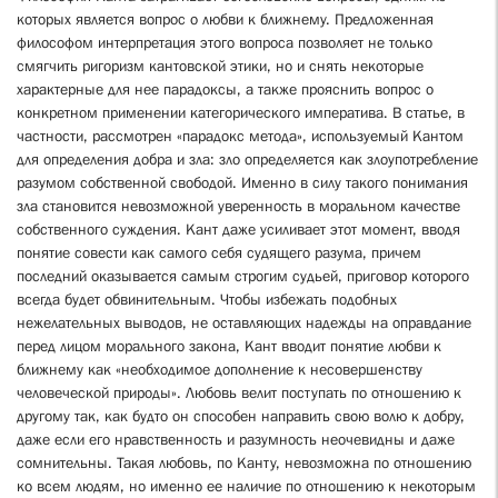
которых является вопрос о любви к ближнему. Предложенная
философом интерпретация этого вопроса позволяет не только
смягчить ригоризм кантовской этики, но и снять некоторые
характерные для нее парадоксы, а также прояснить вопрос о
конкретном применении категорического императива. В статье, в
частности, рассмотрен «парадокс метода», используемый Кантом
для определения добра и зла: зло определяется как злоупотребление
разумом собственной свободой. Именно в силу такого понимания
зла становится невозможной уверенность в моральном качестве
собственного суждения. Кант даже усиливает этот момент, вводя
понятие совести как самого себя судящего разума, причем
последний оказывается самым строгим судьей, приговор которого
всегда будет обвинительным. Чтобы избежать подобных
нежелательных выводов, не оставляющих надежды на оправдание
перед лицом морального закона, Кант вводит понятие любви к
ближнему как «необходимое дополнение к несовершенству
человеческой природы». Любовь велит поступать по отношению к
другому так, как будто он способен направить свою волю к добру,
даже если его нравственность и ­разумность неочевидны и даже
сомнительны. Такая любовь, по Канту, невозможна по отношению
ко всем людям, но именно ее наличие по отношению к некоторым