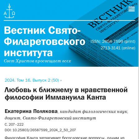
Вестник Свято-
Филаретовского
ISSN: 2658-7599 (print)
2713-3141 (online)
института
Свет Христов просвещает всех
2024. Том 16. Выпуск 2 (50) »
Любовь к ближнему в нравственной
философии Иммануила Канта
Екатерина Полякова
, кандидат филологических наук,
доцент, Свято-Филаретовский институт
С. 207–222
DOI: 10.25803/26587599_2024_2_50_207
Философия Канта затрагивает богословские вопросы, одним из