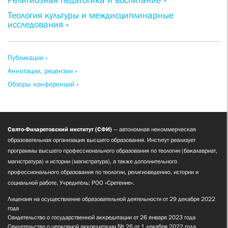
Религиозная педагогика и воспитание »
Теология культуры и междисциплинарные
исследования »
Публикации »
Аннотации, рецензии »
Обзоры конференций »
Свято-Филаретовский институт (СФИ)
— автономная некоммерческая
образовательная организация высшего образования. Институт реализует
программы высшего профессионального образования по теологии (бакалавриат,
магистратура) и истории (магистратура), а также дополнительного
профессионального образования по теологии, религиоведению, истории и
социальной работе. Учредитель: РОО «Сретение».
Лицензия на осуществление образовательной деятельности от 29 декабря 2022
года
Свидетельство о государственной аккредитации от 26 января 2023 года
Свидетельство о церковной аккредитации № 26 от 1 декабря 2022 года