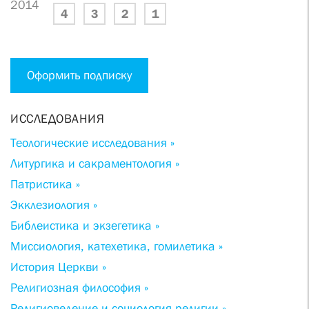
2014
4
3
2
1
Оформить подписку
ИССЛЕДОВАНИЯ
Теологические исследования »
Литургика и сакраментология »
Патристика »
Экклезиология »
Библеистика и экзегетика »
Миссиология, катехетика, гомилетика »
История Церкви »
Религиозная философия »
Религиоведение и социология религии »