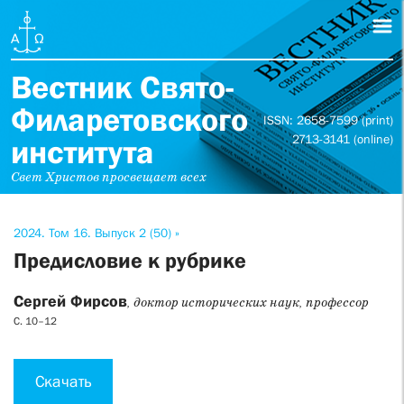
Вестник Свято-
Филаретовского
ISSN: 2658-7599 (print)
2713-3141 (online)
института
Свет Христов просвещает всех
2024. Том 16. Выпуск 2 (50) »
Предисловие к рубрике
Сергей Фирсов
, доктор исторических наук, профессор
С. 10–12
Скачать