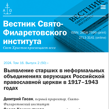
Вестник Свято-
Филаретовского
ISSN: 2658-7599 (print)
2713-3141 (online)
института
Свет Христов просвещает всех
2024. Том 16. Выпуск 2 (50) »
Выявление старших в неформальных
объединениях верующих Российской
православной церкви в 1917–1943
годах
Дмитрий Гасак
, первый проректор, Свято-
Филаретовский институт