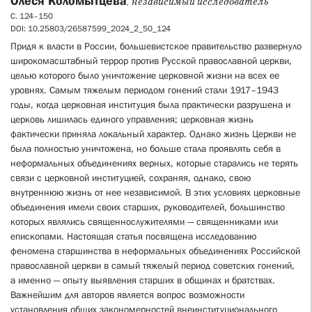
Олеся Коломытцева
, независимый исследователь
С. 124–150
DOI: 10.25803/26587599_2024_2_50_124
Придя к власти в России, большевистское правительство развернуло
широкомасштабный террор против Русской православной церкви,
целью которого было уничтожение церковной жизни на всех ее
уровнях. Самым тяжелым периодом гонений стали 1917–1943
годы, когда церковная институция была практически разрушена и
церковь лишилась единого управления; церковная жизнь
фактически приняла локальный характер. Однако жизнь Церкви не
была полностью уничтожена, но больше стала проявлять себя в
неформальных объединениях верных, которые старались не терять
связи с церковной институцией, сохраняя, однако, свою
внутреннюю жизнь от нее независимой. В этих условиях церковные
объединения имели своих старших, руководителей, большинство
которых являлись священнослужителями — священниками или
епископами. Настоящая статья посвящена исследованию
феномена старшинства в неформальных объединениях Российской
православной церкви в самый тяжелый период советских гонений,
а именно — опыту выявления старших в общинах и братствах.
Важнейшим для авторов является вопрос возможности
установления общих закономерностей внеинституционального