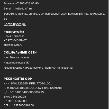
Телефон:
+7 495 623 03 80
E-mail:
info@edu.sfi.ru
105066, г. Москва, вн. тер. г. муниципальный округ Басманный, пер. Токмаков, д.
11
Карта проезда
Редактор сайта
Нелля Комарова
+7 977 640 59 67
site@edu.sfi.ru
СОЦИАЛЬНЫЕ СЕТИ
Наш Telegram-канал
Наша страница в VK
«Вестник Свято-Филаретовского института» на Academia
РЕКВИЗИТЫ СФИ
ИНН: 9701225665, КПП: 770101001
Р/с: 40703810838120100621 ПАО Сбербанк
К/с: 30101810400000000225
БИК: 044525225
ОКТМО: 45375000
ОГРН: 1227700696850