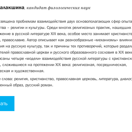
Балакшина
, кандидат филологических наук
освящена проблемам взаимодействия двух основополагающих сфер опыта
тва – религии и культуры. Среди многих религиозных практик, нашедших 
жение в русской литературе XIX века, особое место занимает христианств
, православие. Автор описывает как разнообразные «механизмы» влияни
ия на русскую культуру, так и причины тех противоречий, которые раздел
телей православной церкви и русского образованного сословия в XIX век
исаны четыре «модели» взаимодействия русской литературы с христианс
, сложившиеся на протяжении XIX века: религиозная, посредническая,
еская и художественная.
слова: религия, христианство, православная церковь, литература, диалог
енный образ, русский роман.
ать