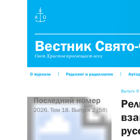
Вестник Свято-
Свет Христов просвещает всех
О журнале
Редсовет и редколлегия
Авто
Выпуск 9 
Последний номер
Рел
2026. Том 18. Выпуск 2 (58)
вза
рус