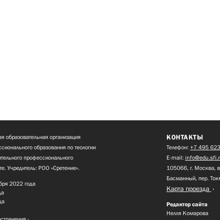
КОНТАКТЫ
я образовательная организация
сионального образования по теологии
Телефон:
+7 495 623
нительного профессионального
E-mail:
info@edu.sfi.
те. Учредитель: РОО «Сретение».
105066, г. Москва, в
Басманный, пер. Ток
бря 2022 года
Карта проезда
да
да
Редактор сайта
Нелля Комарова
остранения