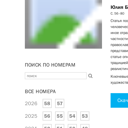
Юлия 
С. 56–80
Статья п
человечес
иное отра
частности
православ
представи
статье оп
традицией
ПОИСК ПО НОМЕРАМ
реалистич
Ключевые 
художеств
ВСЕ НОМЕРА
Скач
2026
58
57
2025
56
55
54
53