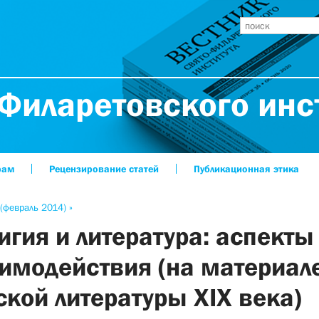
Филаретовского инс
рам
Рецензирование статей
Публикационная этика
(февраль 2014) »
игия и литература: аспекты
имодействия (на материал
ской литературы XIX века)