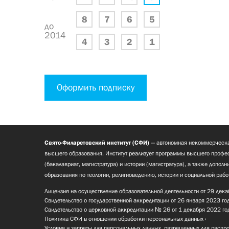
8
7
6
5
до
2014
4
3
2
1
Оформить подписку
Свято-Филаретовский институт (СФИ)
— автономная некоммерческа
высшего образования. Институт реализует программы высшего профес
(бакалавриат, магистратура) и истории (магистратура), а также допол
образования по теологии, религиоведению, истории и социальной рабо
Лицензия на осуществление образовательной деятельности от 29 дека
Свидетельство о государственной аккредитации от 26 января 2023 го
Свидетельство о церковной аккредитации № 26 от 1 декабря 2022 го
Политика СФИ в отношении обработки персональных данных
Условия и запреты для персональных данных, разрешенных для распр