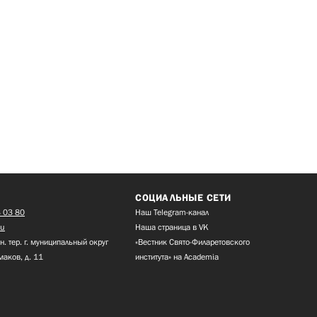
СОЦИАЛЬНЫЕ СЕТИ
 03 80
Наш Telegram-канал
ru
Наша страница в VK
н. тер. г. муниципальный округ
«Вестник Свято-Филаретовского
маков, д. 11
института» на Academia