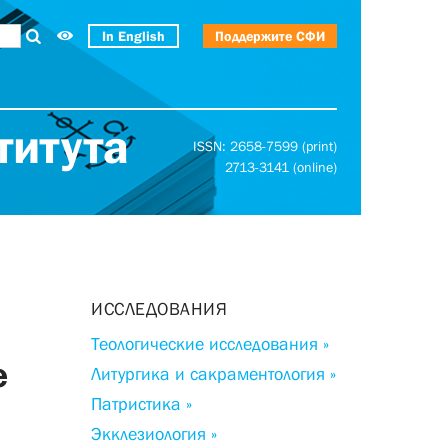
In English
Поддержите СФИ
титута
ISSN: 2658-7599 (print)
2713-3141 (online)
ИССЛЕДОВАНИЯ
Теологические исследования »
е
Литургика и сакраментология »
Патристика »
Экклезиология »