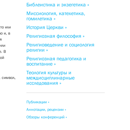
Библеистика и экзегетика »
Миссиология, катехетика,
гомилетика »
История Церкви »
то или
о и, в
Религиозная философия »
я
Религиоведение и социология
или
религии »
е. В
кой
Религиозная педагогика и
воспитание »
Теология культуры и
междисциплинарные
, символ,
исследования »
Публикации »
Аннотации, рецензии »
Обзоры конференций »