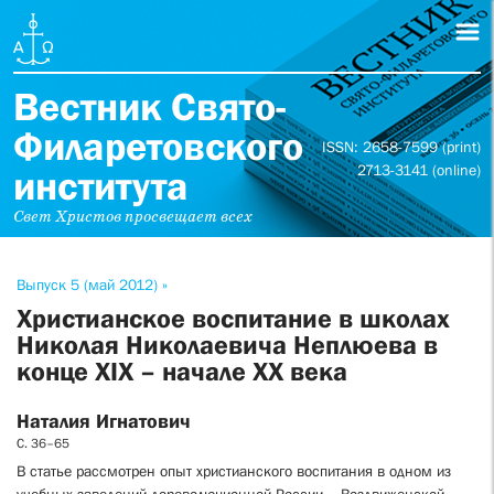
Вестник Свято-
Филаретовского
ISSN: 2658-7599 (print)
2713-3141 (online)
института
Свет Христов просвещает всех
Выпуск 5 (май 2012) »
Христианское воспитание в школах
Николая Николаевича Неплюева в
конце XIX – начале XX века
Наталия Игнатович
С. 36–65
В статье рассмотрен опыт христианского воспитания в одном из