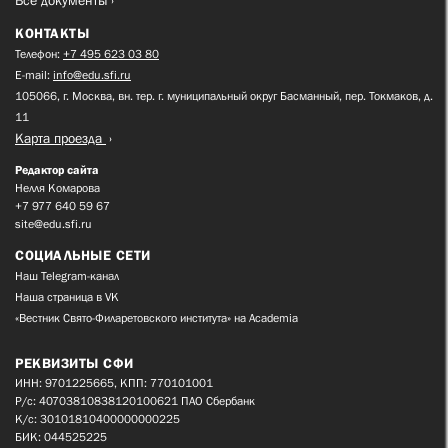
Все документы
КОНТАКТЫ
Телефон:
+7 495 623 03 80
E-mail:
info@edu.sfi.ru
105066, г. Москва, вн. тер. г. муниципальный округ Басманный, пер. Токмаков, д.
11
Карта проезда
Редактор сайта
Нелля Комарова
+7 977 640 59 67
site@edu.sfi.ru
СОЦИАЛЬНЫЕ СЕТИ
Наш Telegram-канал
Наша страница в VK
«Вестник Свято-Филаретовского института» на Academia
РЕКВИЗИТЫ СФИ
ИНН: 9701225665, КПП: 770101001
Р/с: 40703810838120100621 ПАО Сбербанк
К/с: 30101810400000000225
БИК: 044525225