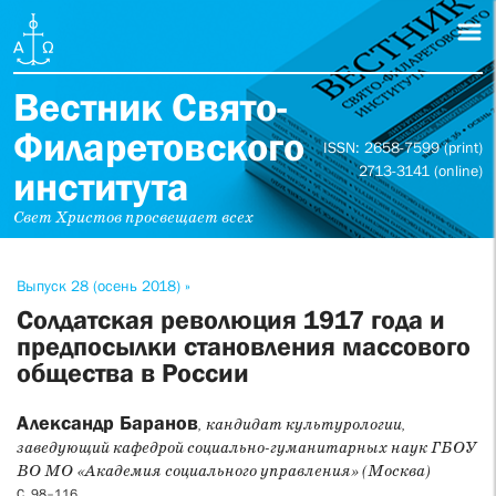
Вестник Свято-
Филаретовского
ISSN: 2658-7599 (print)
2713-3141 (online)
института
Свет Христов просвещает всех
Выпуск 28 (осень 2018) »
Cолдатская революция 1917 года и
предпосылки становления массового
общества в России
Александр Баранов
, кандидат культурологии,
заведующий кафедрой социально-гуманитарных наук ГБОУ
ВО МО «Академия социального управления» (Москва)
С. 98–116