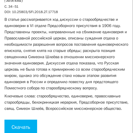
(Москва)
С. 34–51
DOI: 10.25803/SFI.2018.27.17718
В статье рассматривается ход дискуссии о старообрядчестве и
единоверии в VI отделе Предсоборного присутствия в
1906
году.
Представлены проекты, направленные на сближение единоверия и
Православной российской церкви, описаны суждения отдела о
необходимости разрешения вопросов поставления единоверческого
епископа, снятия клятв на старые обряды; раскрыта позиция
священника Симеона Шлеёва в отношении миссионерского
значения единоверия. Дискуссия отдела показала, что Русская
церковь не была готова к примирению со всем старообрядческим
миром, однако это обсуждение стало новым этапом развития
единоверия в России и определило повестку дня предстоящего
Поместного собора по старообрядческому вопросу.
Ключевые слова: старообрядчество, единоверие, православные
старообрядцы, белокриницкая иерархия, Предсоборное присутствие,
свящ. Симеон Шлеёв, Всероссийское миссионерское общество.
Скачать