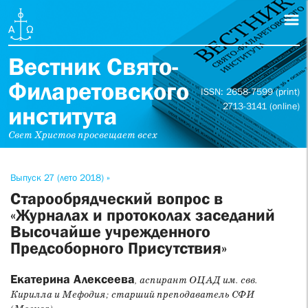
Вестник Свято-
Филаретовского
ISSN: 2658-7599 (print)
2713-3141 (online)
института
Свет Христов просвещает всех
Выпуск 27 (лето 2018) »
Старообрядческий вопрос в
«Журналах и протоколах заседаний
Высочайше учрежденного
Предсоборного Присутствия»
Екатерина Алексеева
, аспирант ОЦАД им. свв.
Кирилла и Мефодия; старший преподаватель СФИ