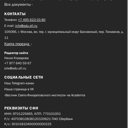
Все документы
КОНТАКТЫ
Телефон:
+7 495 623 03 80
E-mail:
info@edu.sfi.ru
105066, г. Москва, вн. тер. г. муниципальный округ Басманный, пер. Токмаков, д.
11
Карта проезда
Редактор сайта
Нелля Комарова
+7 977 640 59 67
site@edu.sfi.ru
СОЦИАЛЬНЫЕ СЕТИ
Наш Telegram-канал
Наша страница в VK
«Вестник Свято-Филаретовского института» на Academia
РЕКВИЗИТЫ СФИ
ИНН: 9701225665, КПП: 770101001
Р/с: 40703810838120100621 ПАО Сбербанк
К/с: 30101810400000000225