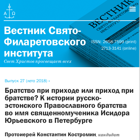
Вестник Свято-
Филаретовского
ISSN: 2658-7599 (print)
2713-3141 (online)
института
Свет Христов просвещает всех
Выпуск 27 (лето 2018) »
Братство при приходе или приход при
братстве? К истории русско-
эстонского Православного братства
во имя священномученика Исидора
Юрьевского в Петербурге
Протоиерей Константин Костромин
, кандидат