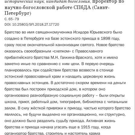
проректор по
исторических наук, кандидат богословия,
научно-богословской работе СПбДА (Санкт-
Петербург)
С. 65–79
DOI: 10.25803/SFI.2018.27.17720
Братство во имя священномученика Исидора Юрьевского было
создано в Петербурге на базе эстонского прихода в
1898
году,
сразу после окончательной
канонизации святого. Новое братство
оказалось своеобразным «слепком» с Православного
прибалтийского братства М.Н. Галкина-Враского, хотя и имело
заметно иные по сравнению с ним цели. В первую очередь
планировалось при содействии братства возвести в столице
эстонский православный храм и наладить церковную жизнь
православных эстонцев. В достаточно скором времени на деньги
братства был построен приходской дом, в котором оно
организовало разнообразную социальную работу – были открыты
школа, приют, работный дом, типография, библиотека с читальным
залом. В силу жёсткой привязки к приходу, частью которого братство
являлось, не будучи выделено ни организационно, ни структурно,
оно должно было разделить судьбу прихода. Активная жизнь
братства и прихода начала угасать еще в
1915
году, когда
организатор братства, строитель и настоятель храма