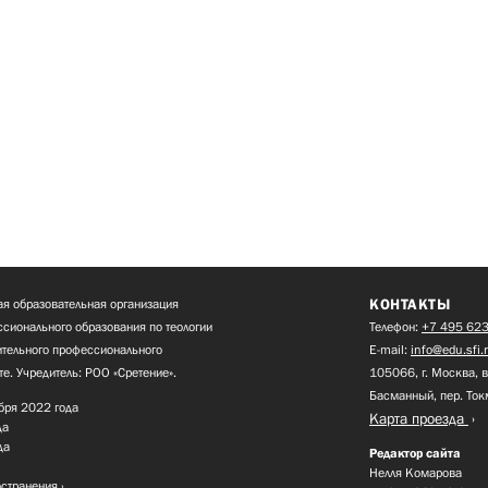
КОНТАКТЫ
я образовательная организация
сионального образования по теологии
Телефон:
+7 495 623
нительного профессионального
E-mail:
info@edu.sfi.
те. Учредитель: РОО «Сретение».
105066, г. Москва, в
Басманный, пер. Ток
бря 2022 года
Карта проезда
да
да
Редактор сайта
Нелля Комарова
остранения