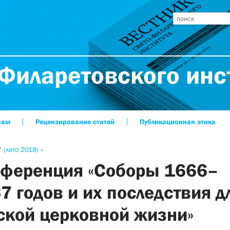
Филаретовского инс
рам
Рецензирование статей
Публикационная этика
 (лето 2018) »
ференция «Соборы
1666–
67
годов и их последствия д
ской церковной жизни»