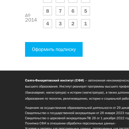
8
7
6
5
до
2014
4
3
2
1
Оформить подписку
Свято-Филаретовский институт (СФИ)
— автономная некоммерческа
высшего образования. Институт реализует программы высшего профес
(бакалавриат, магистратура) и истории (магистратура), а также допол
образования по теологии, религиоведению, истории и социальной рабо
Лицензия на осуществление образовательной деятельности от 29 дека
Свидетельство о государственной аккредитации от 26 января 2023 го
Свидетельство о церковной аккредитации № 26 от 1 декабря 2022 го
Политика СФИ в отношении обработки персональных данных
Условия и запреты для персональных данных, разрешенных для распр