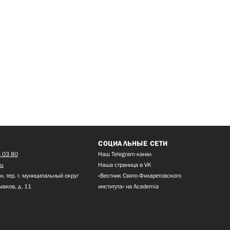
СОЦИАЛЬНЫЕ СЕТИ
 03 80
Наш Telegram-канал
ru
Наша страница в VK
н. тер. г. муниципальный округ
«Вестник Свято-Филаретовского
маков, д. 11
института» на Academia