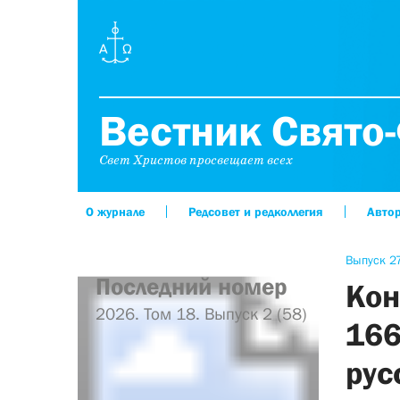
Вестник Свято-
Свет Христов просвещает всех
О журнале
Редсовет и редколлегия
Авто
Выпуск 27
Последний номер
Кон
2026. Том 18. Выпуск 2 (58)
16
рус