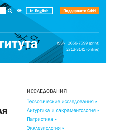
In English
Поддержите СФИ
титута
ISSN: 2658-7599 (print)
2713-3141 (online)
ИССЛЕДОВАНИЯ
Теологические исследования »
ля
Литургика и сакраментология »
Патристика »
Экклезиология »