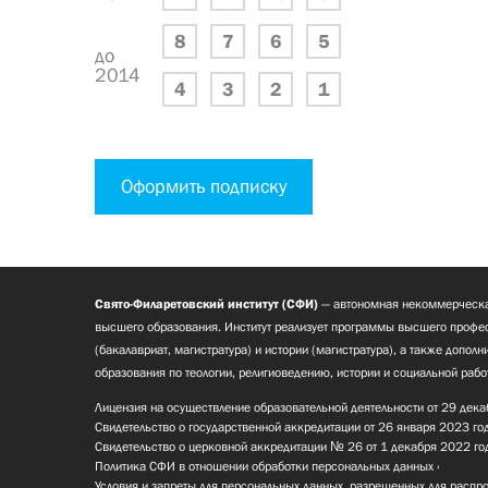
8
7
6
5
до
2014
4
3
2
1
Оформить подписку
Свято-Филаретовский институт (СФИ)
— автономная некоммерческа
высшего образования. Институт реализует программы высшего профес
(бакалавриат, магистратура) и истории (магистратура), а также допол
образования по теологии, религиоведению, истории и социальной рабо
Лицензия на осуществление образовательной деятельности от 29 дека
Свидетельство о государственной аккредитации от 26 января 2023 го
Свидетельство о церковной аккредитации № 26 от 1 декабря 2022 го
Политика СФИ в отношении обработки персональных данных
Условия и запреты для персональных данных, разрешенных для распр