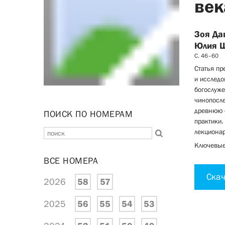
век
Зоя Да
Юлия 
С. 46–60
Статья пр
и исследо
богослуже
чинопосле
древнюю о
ПОИСК ПО НОМЕРАМ
практики.
лекционар
Ключевые 
ВСЕ НОМЕРА
Скач
2026
58
57
2025
56
55
54
53