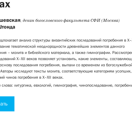
ах
шевская
, декан богословского факультета СФИ (Москва)
Штонда
едполагает анализ структуры византийских последований погребения в X–
вание тематической неоднородности древнейших элементов данного
ния – молитв и библейского материала, а также гимнографии. Рассмотр
дований X–XII веков позволяет установить, какие элементы, составляющ
снову последования погребения, выпали со временем из богослужебнои
 Авторы исследуют тексты молитв, соответствующие категориям усопших,
ий чинов погребения в X–XII веках.
слова: литургика, евхологий, гимнография, чинопоследование, погребен
ать