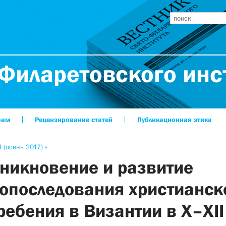
Филаретовского инс
рам
Рецензирование статей
Публикационная этика
 (осень 2017) »
никновение и развитие
опоследования христианск
ребения в Византии в X–XII