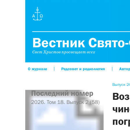
Вестник Свято-
Свет Христов просвещает всех
О журнале
Редсовет и редколлегия
Авто
Выпуск 24
Последний номер
Воз
2026. Том 18. Выпуск 2 (58)
чин
пог