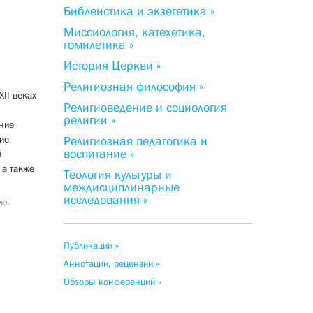
Библеистика и экзегетика »
Миссиология, катехетика,
гомилетика »
История Церкви »
Религиозная философия »
XII веках
Религиоведение и социология
религии »
ение
ие
Религиозная педагогика и
воспитание »
̆
 а также
Теология культуры и
междисциплинарные
исследования »
ие.
Публикации »
Аннотации, рецензии »
Обзоры конференций »