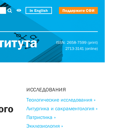
In English
Поддержите СФИ
титута
ISSN: 2658-7599 (print)
2713-3141 (online)
ИССЛЕДОВАНИЯ
Теологические исследования »
ого
Литургика и сакраментология »
Патристика »
Экклезиология »