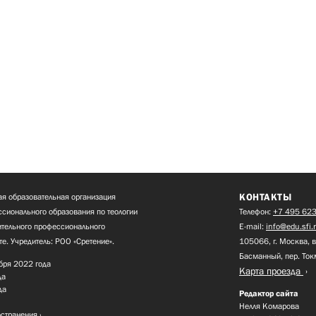
КОНТАКТЫ
я образовательная организация
сионального образования по теологии
Телефон:
+7 495 623
нительного профессионального
E-mail:
info@edu.sfi.
те. Учредитель: РОО «Сретение».
105066, г. Москва, в
Басманный, пер. Ток
бря 2022 года
Карта проезда
да
да
Редактор сайта
Нелля Комарова
остранения