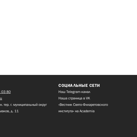
СОЦИАЛЬНЫЕ СЕТИ
 03 80
Наш Telegram-канал
ru
Наша страница в VK
н. тер. г. муниципальный округ
«Вестник Свято-Филаретовского
маков, д. 11
института» на Academia