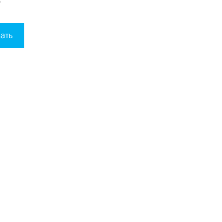
39
ать