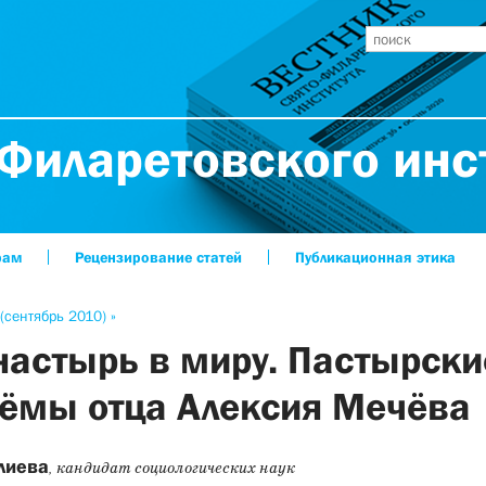
Филаретовского инс
рам
Рецензирование статей
Публикационная этика
(сентябрь 2010) »
астырь в миру. Пастырски
ёмы отца Алексия Мечёва
лиева
, кандидат социологических наук