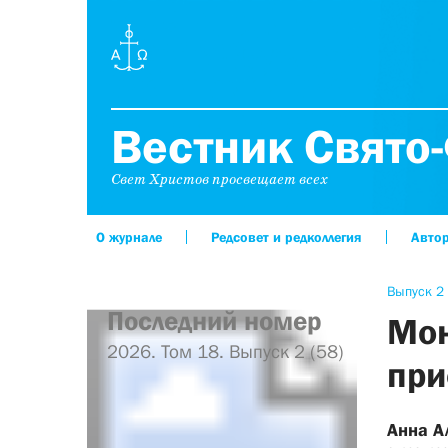
Вестник Свято-
Свет Христов просвещает всех
О журнале
Редсовет и редколлегия
Авто
Выпуск 2 
Последний номер
Мон
2026. Том 18. Выпуск 2 (58)
при
Анна А