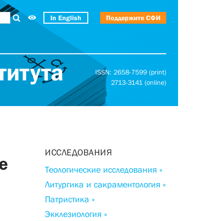
In English
Поддержите СФИ
титута
ISSN: 2658-7599 (print)
2713-3141 (online)
ИССЛЕДОВАНИЯ
е
Теологические исследования »
Литургика и сакраментология »
Патристика »
Экклезиология »