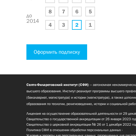
8
7
6
5
до
2014
4
3
2
1
Оформить подписку
Свято-Филаретовский институт (СФИ)
— автономная некоммерческа
высшего образования. Институт реализует программы высшего профес
(бакалавриат, магистратура) и истории (магистратура), а также допол
образования по теологии, религиоведению, истории и социальной рабо
Лицензия на осуществление образовательной деятельности от 29 дека
Свидетельство о государственной аккредитации от 26 января 2023 го
Свидетельство о церковной аккредитации № 26 от 1 декабря 2022 го
Политика СФИ в отношении обработки персональных данных
Условия и запреты для персональных данных, разрешенных для распр