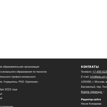
КОНТАКТЫ
я образовательная организация
сионального образования по теологии
Телефон:
+7 495 623
нительного профессионального
E-mail:
info@edu.sfi.
те. Учредитель: РОО «Сретение».
105066, г. Москва, в
Басманный, пер. Ток
бря 2022 года
Карта проезда
да
да
Редактор сайта
Нелля Комарова
остранения