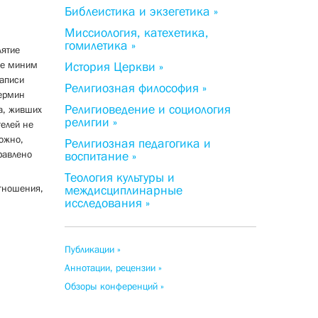
Библеистика и экзегетика »
Миссиология, катехетика,
гомилетика »
лятие
тие миним
История Церкви »
записи
Религиозная философия »
термин
Религиоведение и социология
а, живших
религии »
елей не
можно,
Религиозная педагогика и
равлено
воспитание »
Теология культуры и
отношения,
междисциплинарные
исследования »
Публикации »
Аннотации, рецензии »
Обзоры конференций »