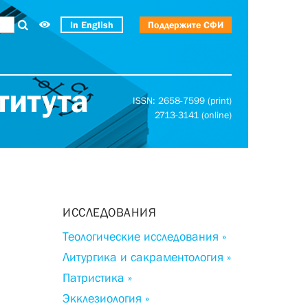
In English
Поддержите СФИ
титута
ISSN: 2658-7599 (print)
2713-3141 (online)
ИССЛЕДОВАНИЯ
Теологические исследования »
Литургика и сакраментология »
Патристика »
Экклезиология »