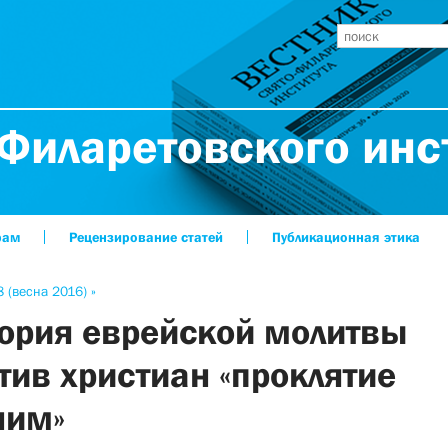
Филаретовского инс
рам
Рецензирование статей
Публикационная этика
 (весна 2016) »
ория еврейской молитвы
тив христиан «проклятие
ним»