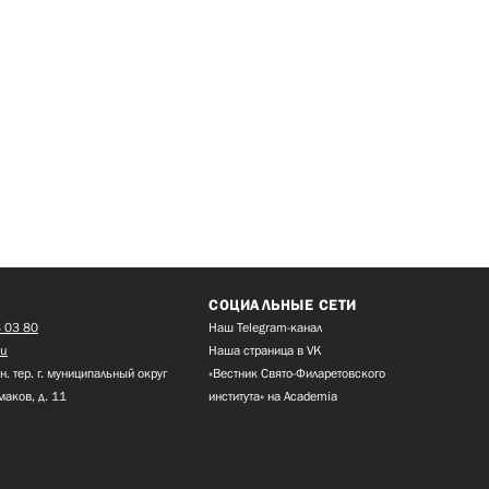
СОЦИАЛЬНЫЕ СЕТИ
 03 80
Наш Telegram-канал
ru
Наша страница в VK
н. тер. г. муниципальный округ
«Вестник Свято-Филаретовского
маков, д. 11
института» на Academia