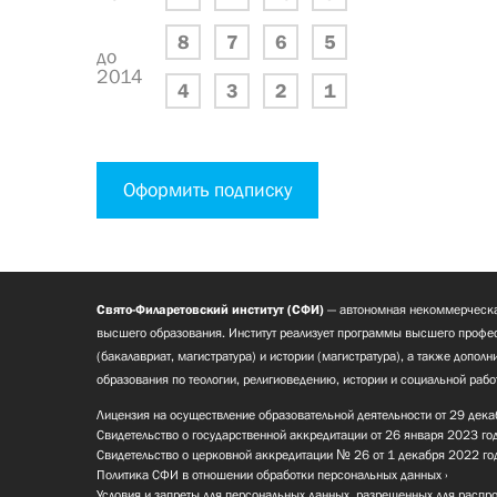
8
7
6
5
до
2014
4
3
2
1
Оформить подписку
Свято-Филаретовский институт (СФИ)
— автономная некоммерческа
высшего образования. Институт реализует программы высшего профес
(бакалавриат, магистратура) и истории (магистратура), а также допол
образования по теологии, религиоведению, истории и социальной рабо
Лицензия на осуществление образовательной деятельности от 29 дека
Свидетельство о государственной аккредитации от 26 января 2023 го
Свидетельство о церковной аккредитации № 26 от 1 декабря 2022 го
Политика СФИ в отношении обработки персональных данных
Условия и запреты для персональных данных, разрешенных для распр