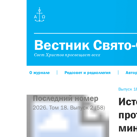
Вестник Свято-
Свет Христов просвещает всех
О журнале
Редсовет и редколлегия
Авто
Выпуск 18
Последний номер
Ист
2026. Том 18. Выпуск 2 (58)
про
ми