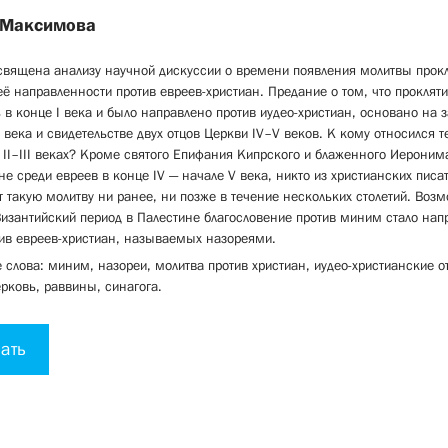
 Максимова
священа анализу научной дискуссии о времени появления молитвы прок
ё направленности против евреев-христиан. Предание о том, что прокля
 в конце I века и было направлено против иудео-христиан, основано на 
 века и свидетельстве двух отцов Церкви IV–V веков. К кому относился 
II–III веках? Кроме святого Епифания Кипрского и блаженного Иероним
не среди евреев в конце IV — начале V века, никто из христианских писат
 такую молитву ни ранее, ни позже в течение нескольких столетий. Воз
Византийский период в Палестине благословение против миним стало нап
ив евреев-христиан, называемых назореями.
слова: миним, назореи, молитва против христиан, иудео-христианские 
рковь, раввины, синагога.
ать