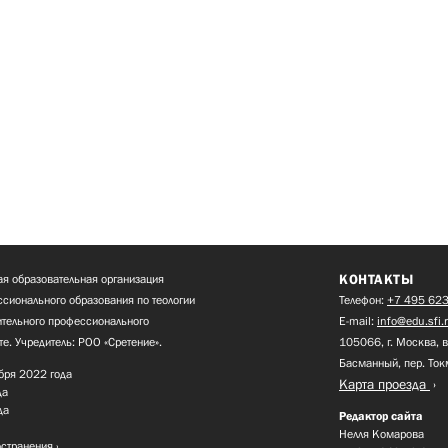
КОНТАКТЫ
я образовательная организация
сионального образования по теологии
Телефон:
+7 495 623
нительного профессионального
E-mail:
info@edu.sfi.
те. Учредитель: РОО «Сретение».
105066, г. Москва, в
Басманный, пер. Ток
бря 2022 года
Карта проезда
да
да
Редактор сайта
Нелля Комарова
остранения