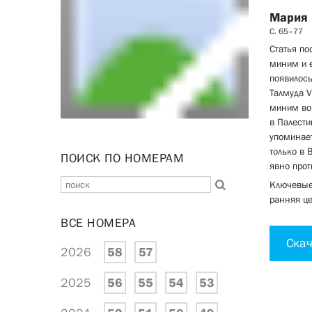
Мария
С. 65–77
Статья по
миним и е
появилось
Талмуда V
миним во 
в Палести
упоминает
только в 
ПОИСК ПО НОМЕРАМ
явно прот
Ключевые 
ранняя це
ВСЕ НОМЕРА
Скач
2026
58
57
2025
56
55
54
53