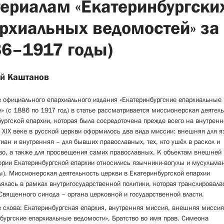
ериалам «Екатеринбургски
рхиальных ведомостей» за
6–1917 годы)
й Каштанов
 официального епархиального издания «Екатеринбургские епархиальные
» (с 1886 по 1917 год) в статье рассматривается миссионерская деятел
ургской епархии, которая была сосредоточена прежде всего на внутренн
 XIX веке в русской церкви оформилось два вида миссии: внешняя для 
тиан и внутренняя – для бывших православных, тех, кто ушёл в раскол и
во, а также для просвещения самих православных. К объектам внешней
ории Екатеринбургской епархии относились язычники-вогулы и мусульман
). Миссионерская деятельность церкви в Екатеринбургской епархии
ялась в рамках внутригосударственной политики, которая транслировала
вященного синода – органа церковной и государственной власти.
слова: Екатеринбургская епархия, внутренняя миссия, внешняя миссия
бургские епархиальные ведомости», Братство во имя прав. Симеона