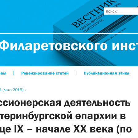
Филаретовского инс
рам
Рецензирование статей
Публикационная этика
 (лето 2015) »
сионерская деятельность
теринбургской епархии в
це IX – начале XX века (по