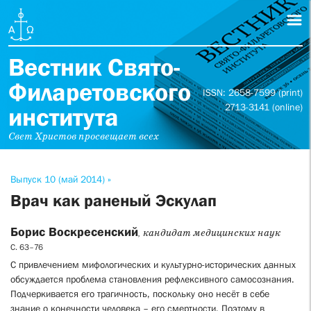
Вестник Свято-
Филаретовского
ISSN: 2658-7599 (print)
2713-3141 (online)
института
Свет Христов просвещает всех
Выпуск 10 (май 2014) »
Врач как раненый Эскулап
Борис Воскресенский
, кандидат медицинских наук
С. 63–76
С привлечением мифологических и культурно-исторических данных
обсуждается проблема становления рефлексивного самосознания.
Подчеркивается его трагичность, поскольку оно несёт в себе
знание о конечности человека – его смертности. Поэтому в