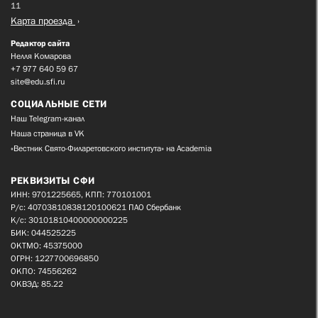
11
Карта проезда
Редактор сайта
Нелля Комарова
+7 977 640 59 67
site@edu.sfi.ru
СОЦИАЛЬНЫЕ СЕТИ
Наш Telegram-канал
Наша страница в VK
«Вестник Свято-Филаретовского института» на Academia
РЕКВИЗИТЫ СФИ
ИНН: 9701225665, КПП: 770101001
Р/с: 40703810838120100621 ПАО Сбербанк
К/с: 30101810400000000225
БИК: 044525225
ОКТМО: 45375000
ОГРН: 1227700696850
ОКПО: 74556262
ОКВЭД: 85.22