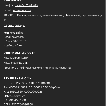
КОНТАКТЫ
Телефон:
+7 495 623 03 80
E-mail:
info@edu.sfi.ru
105066, г. Москва, вн. тер. г. муниципальный округ Басманный, пер. Токмаков, д.
11
Карта проезда
Редактор сайта
Нелля Комарова
+7 977 640 59 67
site@edu.sfi.ru
СОЦИАЛЬНЫЕ СЕТИ
Наш Telegram-канал
Наша страница в VK
«Вестник Свято-Филаретовского института» на Academia
РЕКВИЗИТЫ СФИ
ИНН: 9701225665, КПП: 770101001
Р/с: 40703810838120100621 ПАО Сбербанк
К/с: 30101810400000000225
БИК: 044525225
ОКТМО: 45375000
ОГРН: 1227700696850