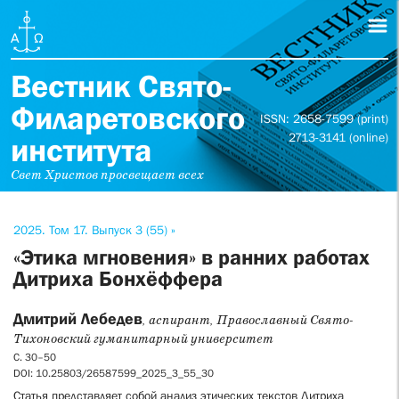
Вестник Свято-
Филаретовского
ISSN: 2658-7599 (print)
2713-3141 (online)
института
Свет Христов просвещает всех
2025. Том 17. Выпуск 3 (55) »
«Этика мгновения» в ранних работах
Дитриха Бонхёффера
Дмитрий Лебедев
, аспирант, Православный Свято-
Тихоновский гуманитарный университет
С. 30–50
DOI: 10.25803/26587599_2025_3_55_30
Статья представляет собой анализ этических текстов Дитриха