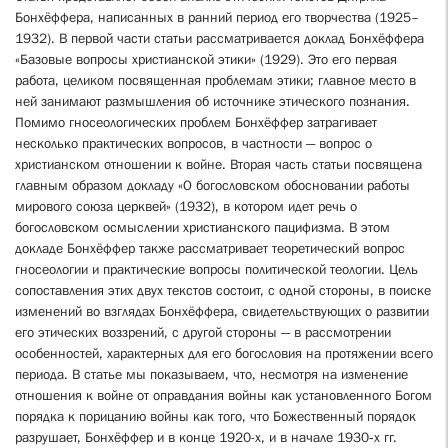
Бонхёффера, написанных в ранний период его творчества (1925–
1932). В первой части статьи рассматривается доклад Бонхёффера
«Базовые вопросы христианской этики» (1929). Это его первая
работа, целиком посвященная проблемам этики; главное место в
ней занимают размышления об источнике этического познания.
Помимо гносеологических проблем Бонхёффер затрагивает
несколько практических вопросов, в частности — вопрос о
христианском отношении к войне. Вторая часть статьи посвящена
главным образом докладу «О богословском обосновании работы
мирового союза церквей» (1932), в котором идет речь о
богословском осмыслении христианского пацифизма. В этом
докладе Бонхёффер также рассматривает теоретический вопрос
гносеологии и практические вопросы политической теологии. Цель
сопоставления этих двух текстов состоит, с одной стороны, в поиске
изменений во взглядах Бонхёффера, свидетельствующих о развитии
его этических воззрений, с другой стороны — в рассмотрении
особенностей, характерных для его богословия на протяжении всего
периода. В статье мы показываем, что, несмотря на изменение
отношения к войне от оправдания войны как установленного Богом
порядка к порицанию войны как того, что Божественный порядок
разрушает, Бонхёффер и в конце 1920-х, и в начале 1930‑х гг.