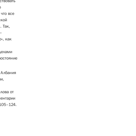
ствовать
о
 что все
ской
. Так,
—
», как
еделами
востояние
о Албания
и,
лова от
ментарии
 105–124.