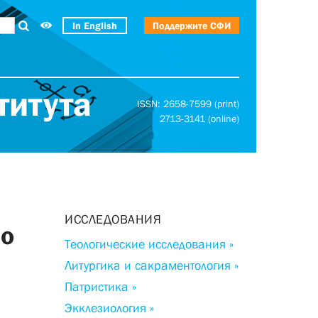
In English
Поддержите СФИ
титута
ISSN: 2658-7599 (print)
2713-3141 (online)
ИССЛЕДОВАНИЯ
По
Теологические исследования »
Литургика и сакраментология »
Патристика »
Экклезиология »