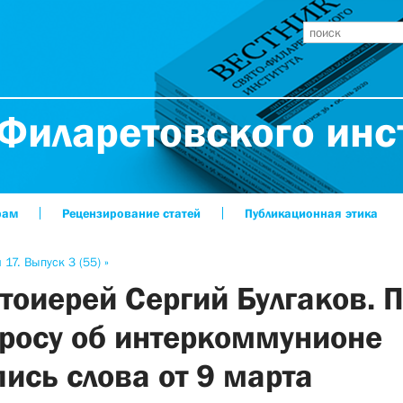
Филаретовского инс
рам
Рецензирование статей
Публикационная этика
 17. Выпуск 3 (55) »
тоиерей Сергий Булгаков. 
росу об интеркоммунионе
пись слова от 9 марта