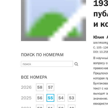
193
пуб
и к
Юлия 
инстит
С. 105–124
DOI: 10.2
ПОИСК ПО НОМЕРАМ
В научный
вопросу 
православ
Предполож
ВСЕ НОМЕРА
которая п
Булгакова
2026
58
57
текст с к
выходят з
2025
56
55
54
53
значение.
евхаристи