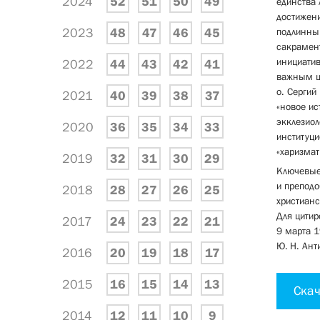
2024
52
51
50
49
единства 
достижени
2023
48
47
46
45
подлинным
сакрамент
инициатив
2022
44
43
42
41
важным ш
о. Сергий
2021
40
39
38
37
«новое ис
экклезиол
2020
36
35
34
33
институци
«харизмат
2019
32
31
30
29
Ключевые 
и преподо
2018
28
27
26
25
христианс
Для цитир
2017
24
23
22
21
9 марта 1
Ю. Н. Ант
2016
20
19
18
17
2015
16
15
14
13
Скач
2014
12
11
10
9