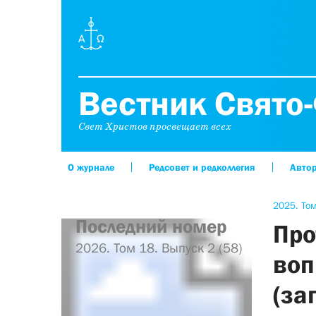
Вестник Свято-
Свет Христов просвещает всех
О журнале
Редсовет и редколлегия
Авто
2025. Том
Последний номер
Про
2026. Том 18. Выпуск 2 (58)
воп
(за