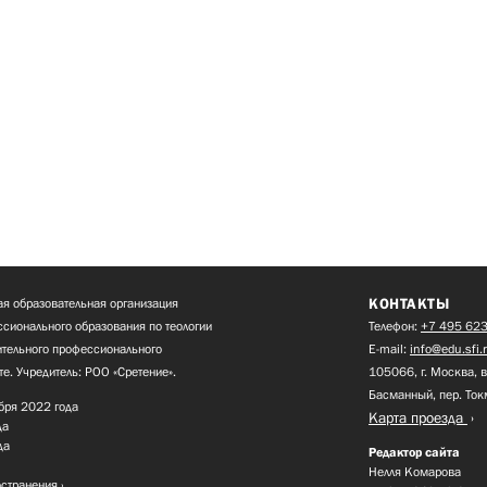
КОНТАКТЫ
я образовательная организация
сионального образования по теологии
Телефон:
+7 495 623
нительного профессионального
E-mail:
info@edu.sfi.
те. Учредитель: РОО «Сретение».
105066, г. Москва, в
Басманный, пер. Ток
бря 2022 года
Карта проезда
да
да
Редактор сайта
Нелля Комарова
остранения