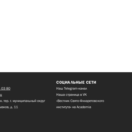
СОЦИАЛЬНЫЕ СЕТИ
 03 80
Наш Telegram-канал
ru
Наша страница в VK
н. тер. г. муниципальный округ
«Вестник Свято-Филаретовского
маков, д. 11
института» на Academia