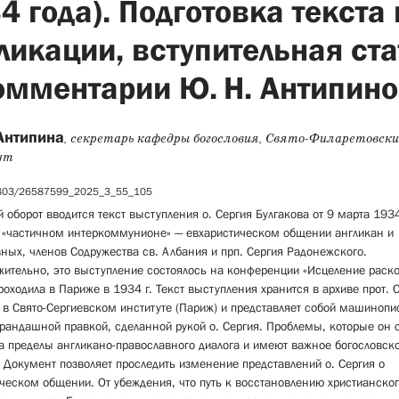
4 года). Подготовка текста 
ликации, вступительная ста
омментарии Ю. Н. Антипин
Антипина
, секретарь кафедры богословия, Свято-Филаретовск
ут
5803/26587599_2025_3_55_105
 оборот вводится текст выступления о. Сергия Булгакова от 9 марта 1934
о «частичном интеркоммунионе» — евхаристическом общении англикан и
ных, членов Содружества св. Албания и прп. Сергия Радонежского.
ительно, это выступление состоялось на конференции «Исцеление раско
роходила в Париже в 1934 г. Текст выступления хранится в архиве прот. 
 в Свято-Сергиевском институте (Париж) и представляет собой машиноп
арандашной правкой, сделанной рукой о. Сергия. Проблемы, которые он с
а пределы англикано-православного диалога и имеют важное богословск
 Документ позволяет проследить изменение представлений о. Сергия о
ческом общении. От убеждения, что путь к восстановлению христианско