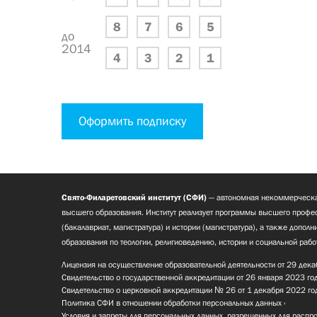
8
7
6
5
до
2014
4
3
2
1
Оформить подписку
Свято-Филаретовский институт (СФИ)
— автономная некоммерческа
высшего образования. Институт реализует программы высшего профес
(бакалавриат, магистратура) и истории (магистратура), а также допол
образования по теологии, религиоведению, истории и социальной рабо
Лицензия на осуществление образовательной деятельности от 29 дека
Свидетельство о государственной аккредитации от 26 января 2023 го
Свидетельство о церковной аккредитации № 26 от 1 декабря 2022 го
Политика СФИ в отношении обработки персональных данных
Условия и запреты для персональных данных, разрешенных для распр