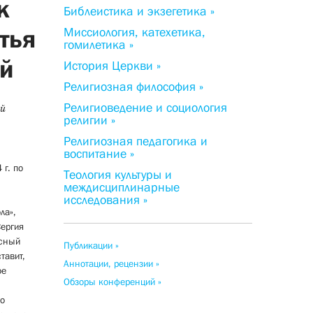
к
Библеистика и экзегетика »
тья
Миссиология, катехетика,
гомилетика »
ой
История Церкви »
Религиозная философия »
Религиоведение и социология
ий
религии »
Религиозная педагогика и
воспитание »
 г. по
Теология культуры и
междисциплинарные
исследования »
ла»,
Сергия
исный
Публикации »
тавит,
Аннотации, рецензии »
ое
Обзоры конференций »
го