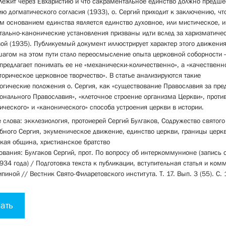
лежит через Евхаристию и что сакраментальное единство должно предше
ю догматического согласия (1933), о. Сергий приходит к заключению, чт
 основанием единства является единство духовное, или мистическое, и
ально-канонические установления призваны идти вслед за харизматиче
ой (1935). Публикуемый документ иллюстрирует характер этого движения
агом на этом пути стало переосмысление опыта церковной соборности 
 предлагает понимать ее не «механически-количественно», а «качественно
торическое церковное творчество». В статье анализируются такие
огические положения о. Сергия, как «существование Православия за пр
онального Православия», «клеточное строение организма Церкви», проти
ического» и «канонического» способа устроения церкви в истории.
слова: экклезиология, протоиерей Сергий Булгаков, Содружество святог
бного Сергия, экуменическое движение, единство церкви, границы церкв
кая община, христианское братство
ования: Булгаков Сергий, прот. По вопросу об интеркоммунионе (запись с
934 года) / Подготовка текста к публикации, вступительная статья и ком
ипиной // Вестник Свято-Филаретовского института. Т. 17. Вып. 3 (55). С.
ать