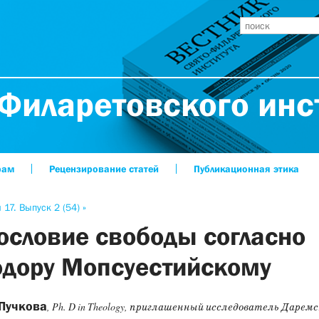
Филаретовского инс
рам
Рецензирование статей
Публикационная этика
 17. Выпуск 2 (54) »
ословие свободы согласно
дору Мопсуестийскому
Пучкова
, Ph. D in Theology, приглашенный исследователь Даремс