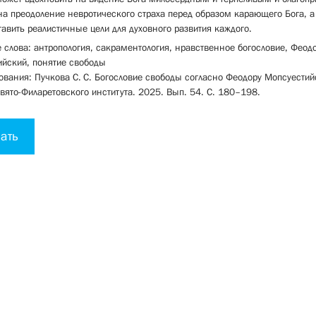
на преодоление невротического страха перед образом карающего Бога, а
тавить реалистичные цели для духовного развития каждого.
слова: антропология, сакраментология, нравственное богословие, Феод
ийский, понятие свободы
ования: Пучкова С. С. Богословие свободы согласно Феодору Мопсуестий
вято-Филаретовского института. 2025. Вып. 54. С. 180–198.
ать