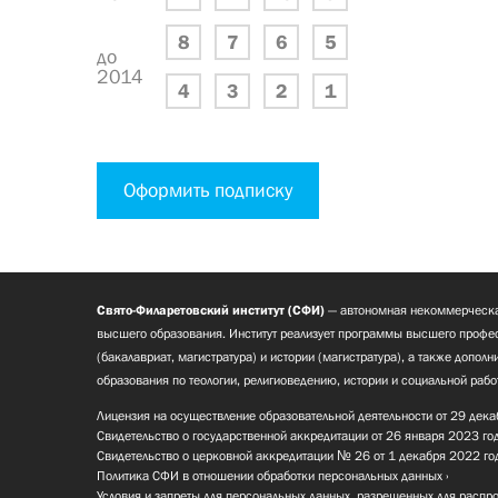
8
7
6
5
до
2014
4
3
2
1
Оформить подписку
Свято-Филаретовский институт (СФИ)
— автономная некоммерческа
высшего образования. Институт реализует программы высшего профес
(бакалавриат, магистратура) и истории (магистратура), а также допол
образования по теологии, религиоведению, истории и социальной рабо
Лицензия на осуществление образовательной деятельности от 29 дека
Свидетельство о государственной аккредитации от 26 января 2023 го
Свидетельство о церковной аккредитации № 26 от 1 декабря 2022 го
Политика СФИ в отношении обработки персональных данных
Условия и запреты для персональных данных, разрешенных для распр