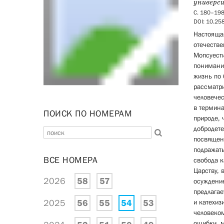
универс
С. 180–19
DOI: 10.2
Настоящая
отечестве
Мопсуести
понимани
жизнь по 
рассматри
человечес
в термина
ПОИСК ПО НОМЕРАМ
природе, 
добродете
посвящен
подражать
ВСЕ НОМЕРА
свобода 
Царству,
2026
58
57
осуждение
предлагае
2025
56
55
54
53
и катехиз
человеком
ошибки, м