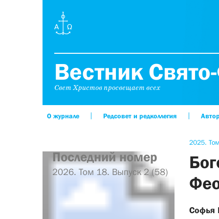
Вестник Свято-
Свет Христов просвещает всех
О журнале
Редсовет и редколлегия
Авто
2025. Том
Последний номер
Бог
2026. Том 18. Выпуск 2 (58)
Фео
Софья 