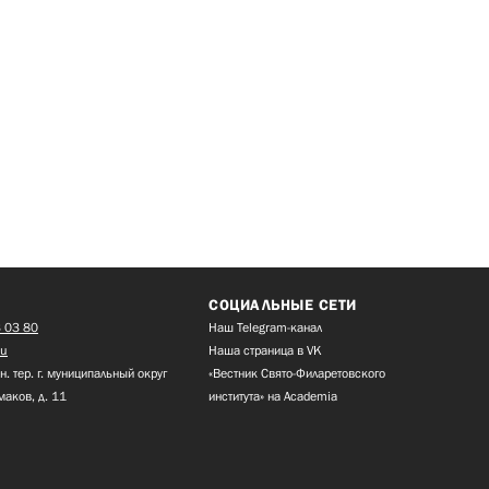
СОЦИАЛЬНЫЕ СЕТИ
 03 80
Наш Telegram-канал
ru
Наша страница в VK
н. тер. г. муниципальный округ
«Вестник Свято-Филаретовского
маков, д. 11
института» на Academia