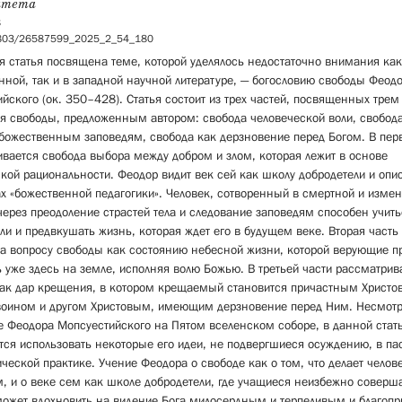
итета
8
5803/26587599_2025_2_54_180
 статья посвящена теме, которой уделялось недостаточно внимания как
нной, так и в западной научной литературе, — богословию свободы Феод
йского (ок. 350–428). Статья состоит из трех частей, посвященных трем
я свободы, предложенным автором: свобода человеческой воли, свобода
божественным заповедям, свобода как дерзновение перед Богом. В пер
вается свобода выбора между добром и злом, которая лежит в основе
кой рациональности. Феодор видит век сей как школу добродетели и опи
х «божественной педагогики». Человек, сотворенный в смертной и изме
через преодоление страстей тела и следование заповедям способен учить
ли и предвкушать жизнь, которая ждет его в будущем веке. Вторая часть
а вопросу свободы как состоянию небесной жизни, которой верующие п
 уже здесь на земле, исполняя волю Божью. В третьей части рассматрив
как дар крещения, в котором крещаемый становится причастным Христо
 воином и другом Христовым, имеющим дерзновение перед Ним. Несмотр
 Феодора Мопсуестийского на Пятом вселенском соборе, в данной стат
тся использовать некоторые его идеи, не подвергшиеся осуждению, в п
ической практике. Учение Феодора о свободе как о том, что делает челов
, и о веке сем как школе добродетели, где учащиеся неизбежно соверш
ожет вдохновить на видение Бога ­милосердным и ­терпеливым и благопр