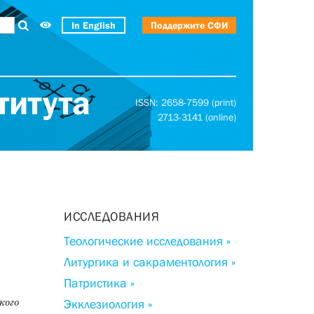
In English
Поддержите СФИ
титута
ISSN: 2658-7599 (print)
2713-3141 (online)
ИССЛЕДОВАНИЯ
Теологические исследования »
Литургика и сакраментология »
Патристика »
кого
Экклезиология »