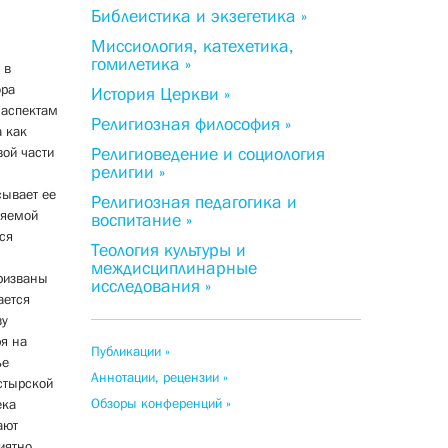
Библеистика и экзегетика »
Миссиология, катехетика,
гомилетика »
 в
ора
История Церкви »
 аспектам
Религиозная философия »
 как
вой части
Религиоведение и социология
религии »
сывает ее
Религиозная педагогика и
няемой
воспитание »
ся
Теология культуры и
междисциплинарные
ризваны
исследования »
ается
ву
я на
Публикации »
ье
Аннотации, рецензии »
астырской
Обзоры конференций »
ека
ают
иятно