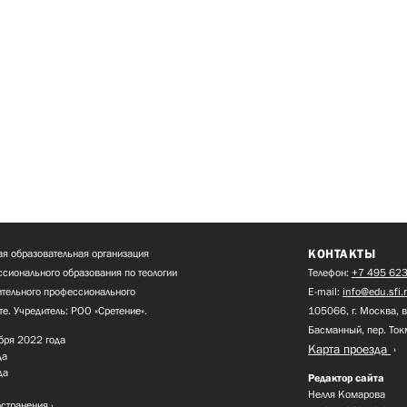
КОНТАКТЫ
я образовательная организация
сионального образования по теологии
Телефон:
+7 495 623
нительного профессионального
E-mail:
info@edu.sfi.
те. Учредитель: РОО «Сретение».
105066, г. Москва, в
Басманный, пер. Ток
бря 2022 года
Карта проезда
да
да
Редактор сайта
Нелля Комарова
остранения