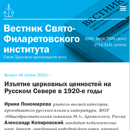
Вестник Свято-
Филаретовского
ISSN: 2658-7599 (print)
2713-3141 (online)
института
Свет Христов просвещает всех
Выпуск 44 (осень 2022) »
Изъятие церковных ценностей на
Русском Севере в 1920-е годы
Ирина Пономарева
, учитель высшей категории,
преподаватель русского языка и литературы, МОУ
«Общеобразовательная гимназия № 3», Архангельск, Россия
Александр Копировский
, кандидат педагогических
наук, доцент, заведующий кафедрой богословия, научный