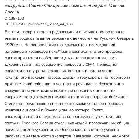
сотрудник Свято-Филаретовского института, Москва,
Россия
С. 138–160
DOI: 10.25803/26587599_2022_44_138
В статье раскрываются предпосылки и описываются основные
этапы процесса изъятия церковных ценностей на Русском Севере в
1920-е гг. На основе архивных документов, исследований
историков и краеведов показана хронология этого процесса,
рассматриваются особенности двух этапов кампании, роль
духовенства в них, освещение процесса в СМИ. Приводятся
свидетельства утраты церковных святынь и потери части
культурного наследия народа, церкви и государства на территории
Архангельской губернии, в частности речь идет о безвозвратно
разрушенной уникальной коллекции церковных ценностей
епархиального древлехранилища и пяти монастырских библиотек.
Отдельно представлено описание нескольких этапов процесса
изъятия ценностей в Соловецком монастыре. Также
рассматриваются свидетельства сопротивления уничтожению
святынь Русского Севера отдельных людей, православных общин,
представителей духовенства. Особое место в статье уделено
рассказу о деятельности экспертов Главмузея, которые, несмотря