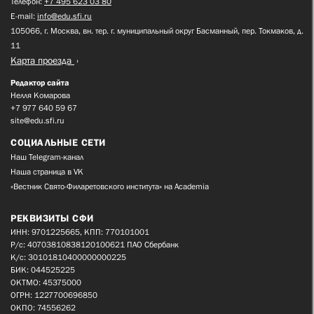
Телефон:
+7 495 623 03 80
E-mail:
info@edu.sfi.ru
105066, г. Москва, вн. тер. г. муниципальный округ Басманный, пер. Токмаков, д.
11
Карта проезда
Редактор сайта
Нелля Комарова
+7 977 640 59 67
site@edu.sfi.ru
СОЦИАЛЬНЫЕ СЕТИ
Наш Telegram-канал
Наша страница в VK
«Вестник Свято-Филаретовского института» на Academia
РЕКВИЗИТЫ СФИ
ИНН: 9701225665, КПП: 770101001
Р/с: 40703810838120100621 ПАО Сбербанк
К/с: 30101810400000000225
БИК: 044525225
ОКТМО: 45375000
ОГРН: 1227700696850
ОКПО: 74556262