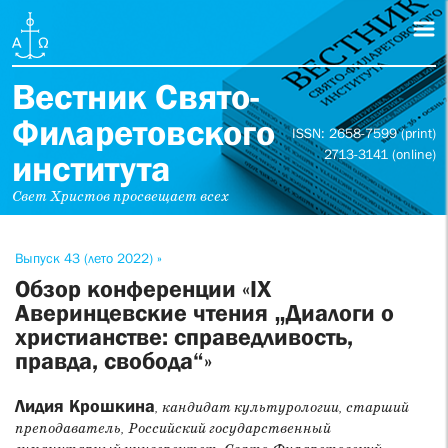
Вестник Свято-
Филаретовского
ISSN: 2658-7599 (print)
2713-3141 (online)
института
Свет Христов просвещает всех
Выпуск 43 (лето 2022) »
Обзор конференции «IX
Аверинцевские чтения „Диалоги о
христианстве: справедливость,
правда, свобода“»
Лидия Крошкина
, кандидат культурологии, старший
преподаватель, Российский государственный