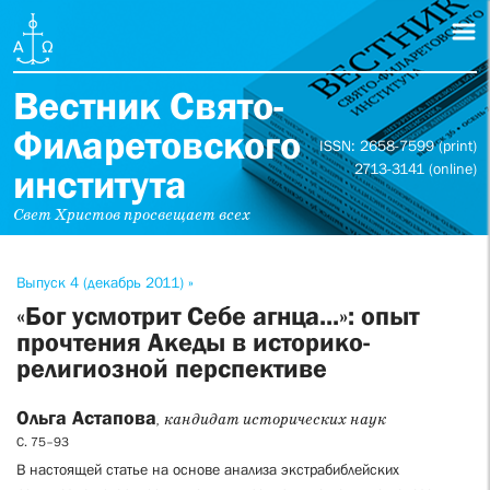
Вестник Свято-
Филаретовского
ISSN: 2658-7599 (print)
2713-3141 (online)
института
Свет Христов просвещает всех
Выпуск 4 (декабрь 2011) »
«Бог усмотрит Себе агнца...»: опыт
прочтения Акеды в историко-
религиозной перспективе
Ольга Астапова
, кандидат исторических наук
С. 75–93
В настоящей статье на основе анализа экстрабиблейских