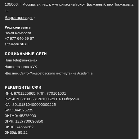
105066, г. Москва, вн. тер. г. муниципальный округ Басманный, пер. Токмаков, д.
11
Карта проезда
Редактор сайта
Нелля Комарова
+7 977 640 59 67
site@edu.sfi.ru
СОЦИАЛЬНЫЕ СЕТИ
Наш Telegram-канал
Наша страница в VK
«Вестник Свято-Филаретовского института» на Academia
РЕКВИЗИТЫ СФИ
ИНН: 9701225665, КПП: 770101001
Р/с: 40703810838120100621 ПАО Сбербанк
К/с: 30101810400000000225
БИК: 044525225
ОКТМО: 45375000
ОГРН: 1227700696850
ОКПО: 74556262
ОКВЭД: 85.22