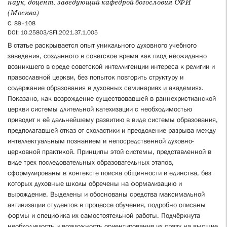
наук, доцент, заведующий кафедрой богословия СФИ
(Москва)
С. 89–108
DOI: 10.25803/SFI.2021.37.1.005
В статье раскрывается опыт уникального духовного учебного
заведения, созданного в советское время как плод неожиданно
возникшего в среде советской интеллигенции интереса к религии и
православной церкви, без попыток повторить структуру и
содержание образования в духовных семинариях и академиях.
Показано, как возрождение существовавшей в раннехристианской
церкви системы длительной катехизации с необходимостью
приводит к её дальнейшему развитию в виде системы образования,
предполагавшей отказ от схоластики и преодоление разрыва между
интеллектуальным познанием и непосредственной духовно-
церковной практикой. Принципы этой системы, представленной в
виде трех последовательных образовательных этапов,
сформулированы в контексте поиска общинности и единства, без
которых духовные школы обречены на формализацию и
вырождение. Выделены и обоснованы средства максимальной
активизации студентов в процессе обучения, подробно описаны
формы и специфика их самостоятельной работы. Подчёркнута
необходимость и возможность ориентирования их сразу на высшие