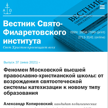
Вестник Свято-
Филаретовского
ISSN: 2658-7599 (print)
2713-3141 (online)
института
Свет Христов просвещает всех
Выпуск 37 (зима 2021) »
Феномен Московской высшей
православно-христианской школы: от
возрождения святоотеческой
системы катехизации к новому типу
образования
Александр Копировский
, кандидат педагогических