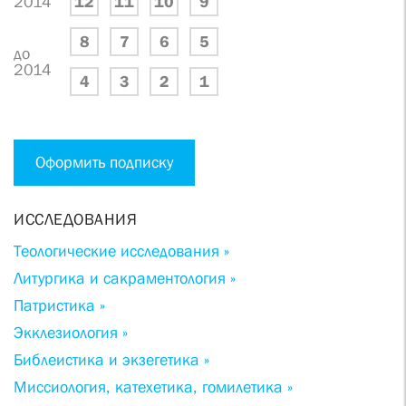
2014
12
11
10
9
8
7
6
5
до
2014
4
3
2
1
Оформить подписку
ИССЛЕДОВАНИЯ
Теологические исследования »
Литургика и сакраментология »
Патристика »
Экклезиология »
Библеистика и экзегетика »
Миссиология, катехетика, гомилетика »