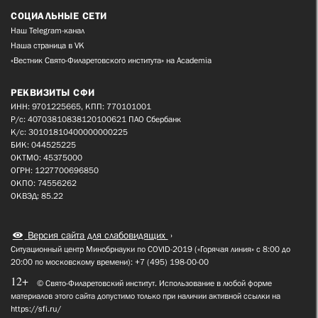
СОЦИАЛЬНЫЕ СЕТИ
Наш Telegram-канал
Наша страница в VK
«Вестник Свято-Филаретовского института» на Academia
РЕКВИЗИТЫ СФИ
ИНН: 9701225665, КПП: 770101001
Р/с: 40703810838120100621 ПАО Сбербанк
К/с: 30101810400000000225
БИК: 044525225
ОКТМО: 45375000
ОГРН: 1227700696850
ОКПО: 74556262
ОКВЭД: 85.22
Версия сайта для слабовидящих
Ситуационный центр Минобрнауки по COVID-2019 («Горячая линия» с 8:00 до
20:00 по московскому времени): +7 (495) 198-00-00
12+
© Свято-Филаретовский институт. Использование в любой форме
материалов этого сайта допустимо только при наличии активной ссылки на
https://sfi.ru/