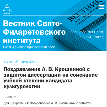
Вестник Свято-
Филаретовского
ISSN: 2658-7599 (print)
2713-3141 (online)
института
Свет Христов просвещает всех
Выпуск 37 (зима 2021) »
Поздравление Л. В. Крошкиной с
защитой диссертации на соискание
учёной степени кандидата
культурологии
С. 208–210
Для цитирования: Поздравление Л. В. Крошкиной с защитой