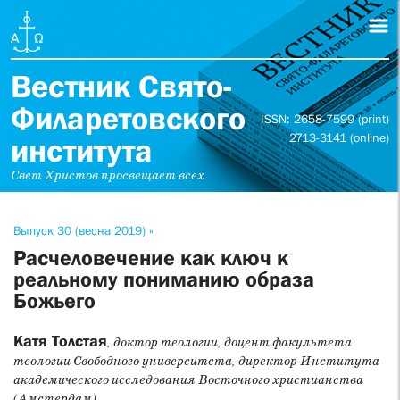
Вестник Свято-
Филаретовского
ISSN: 2658-7599 (print)
2713-3141 (online)
института
Свет Христов просвещает всех
Выпуск 30 (весна 2019) »
Расчеловечение как ключ к
реальному пониманию образа
Божьего
Катя Толстая
, доктор теологии, доцент факультета
теологии Свободного университета, директор Института
академического исследования Восточного христианства
(Амстердам)