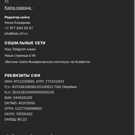
11
Карта проезда
Редактор сайта
Нелля Комарова
+7 977 640 59 67
site@edu.sfi.ru
СОЦИАЛЬНЫЕ СЕТИ
Наш Telegram-канал
Наша страница в VK
«Вестник Свято-Филаретовского института» на Academia
РЕКВИЗИТЫ СФИ
ИНН: 9701225665, КПП: 770101001
Р/с: 40703810838120100621 ПАО Сбербанк
К/с: 30101810400000000225
БИК: 044525225
ОКТМО: 45375000
ОГРН: 1227700696850
ОКПО: 74556262
ОКВЭД: 85.22