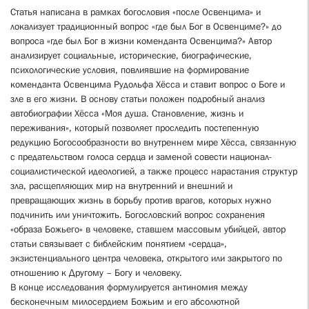
Статья написана в рамках богословия «после Освенцима» и
локализует традиционный вопрос «где был Бог в Освенциме?» до
вопроса «где был Бог в жизни коменданта Освенцима?» Автор
анализирует социальные, исторические, биографические,
психологические условия, повлиявшие на формирование
коменданта Освенцима Рудольфа Хёсса и ставит вопрос о Боге и
зле в его жизни. В основу статьи положен подробный анализ
автобиографии Хёсса «Моя душа. Становление, жизнь и
переживания», который позволяет проследить постепенную
редукцию Богосообразности во внутреннем мире Хёсса, связанную
с предательством голоса сердца и заменой совести национал-
социалистической идеологией, а также процесс нарастания структур
зла, расщепляющих мир на внутренний и внешний и
превращающих жизнь в борьбу против врагов, которых нужно
подчинить или уничтожить. Богословский вопрос сохранения
«образа Божьего» в человеке, ставшем массовым убийцей, автор
статьи связывает с библейским понятием «сердца»,
экзистенциального центра человека, открытого или закрытого по
отношению к Другому – Богу и человеку.
В конце исследования формулируется антиномия между
бесконечным милосердием Божьим и его абсолютной