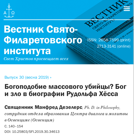
Вестник Свято-
Филаретовского
ISSN: 2658-7599 (print)
2713-3141 (online)
института
Свет Христов просвещает всех
Выпуск 30 (весна 2019) »
Богоподобие массового убийцы? Бог
и зло в биографии Рудольфа Хёсса
Священник Манфред Дезелерс
, Ph. D. in Philosophy,
сотрудник отдела образования Центра диалога и молитвы
в Освенциме (Освенцим)
С. 140–154
DOI: 10.25803/SFI.2019.30.34613