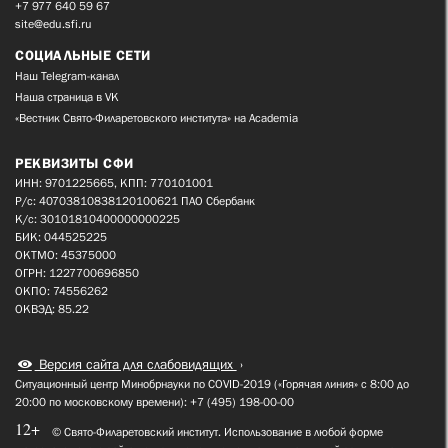
+7 977 640 59 67
site@edu.sfi.ru
СОЦИАЛЬНЫЕ СЕТИ
Наш Telegram-канал
Наша страница в VK
«Вестник Свято-Филаретовского института» на Academia
РЕКВИЗИТЫ СФИ
ИНН: 9701225665, КПП: 770101001
Р/с: 40703810838120100621 ПАО Сбербанк
К/с: 30101810400000000225
БИК: 044525225
ОКТМО: 45375000
ОГРН: 1227700696850
ОКПО: 74556262
ОКВЭД: 85.22
Версия сайта для слабовидящих
Ситуационный центр Минобрнауки по COVID-2019 («Горячая линия» с 8:00 до
20:00 по московскому времени): +7 (495) 198-00-00
12+
© Свято-Филаретовский институт. Использование в любой форме