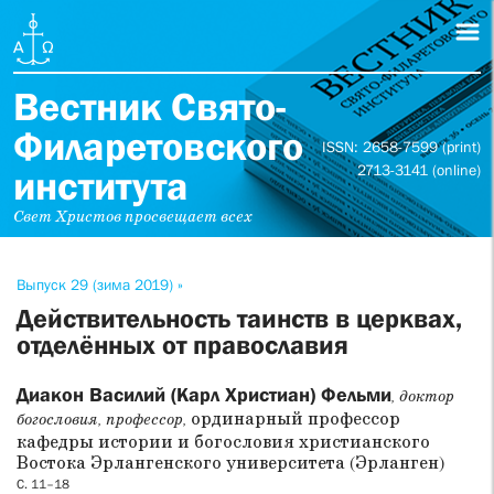
Вестник Свято-
Филаретовского
ISSN: 2658-7599 (print)
2713-3141 (online)
института
Свет Христов просвещает всех
Выпуск 29 (зима 2019) »
Действительность таинств в церквах,
отделённых от православия
Диакон Василий (Карл Христиан) Фельми
, доктор
ординарный профессор
богословия, профессор,
кафедры истории и богословия христианского
Востока Эрлангенского университета (Эрланген)
С. 11–18