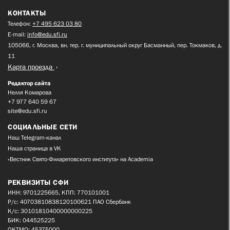
КОНТАКТЫ
Телефон:
+7 495 623 03 80
E-mail:
info@edu.sfi.ru
105066, г. Москва, вн. тер. г. муниципальный округ Басманный, пер. Токмаков, д.
11
Карта проезда
Редактор сайта
Нелля Комарова
+7 977 640 59 67
site@edu.sfi.ru
СОЦИАЛЬНЫЕ СЕТИ
Наш Telegram-канал
Наша страница в VK
«Вестник Свято-Филаретовского института» на Academia
РЕКВИЗИТЫ СФИ
ИНН: 9701225665, КПП: 770101001
Р/с: 40703810838120100621 ПАО Сбербанк
К/с: 30101810400000000225
БИК: 044525225
ОКТМО: 45375000