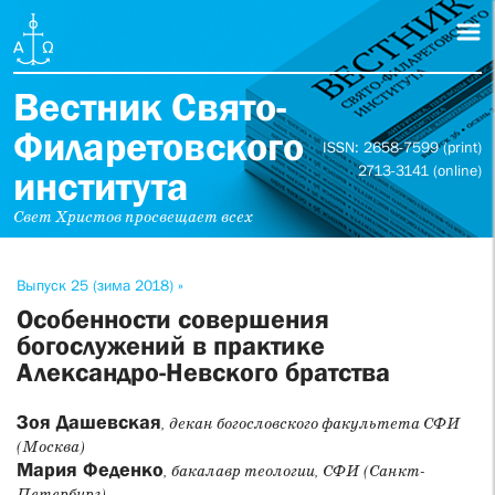
Вестник Свято-
Филаретовского
ISSN: 2658-7599 (print)
2713-3141 (online)
института
Свет Христов просвещает всех
Выпуск 25 (зима 2018) »
Особенности совершения
богослужений в практике
Александро-Невского братства
Зоя Дашевская
, декан богословского факультета СФИ
(Москва)
Мария Феденко
, бакалавр теологии, СФИ (Санкт-