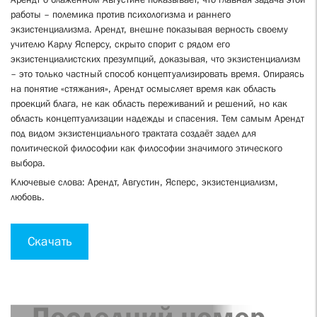
работы – полемика против психологизма и раннего
экзистенциализма. Арендт, внешне показывая верность своему
учителю Карлу Ясперсу, скрыто спорит с рядом его
экзистенциалистских презумпций, доказывая, что экзистенциализм
– это только частный способ концептуализировать время. Опираясь
на понятие «стяжания», Арендт осмысляет время как область
проекций блага, не как область переживаний и решений, но как
область концептуализации надежды и спасения. Тем самым Арендт
под видом экзистенциального трактата создаёт задел для
политической философии как философии значимого этического
выбора.
Ключевые слова: Арендт, Августин, Ясперс, экзистенциализм,
любовь.
Скачать
Последний номер