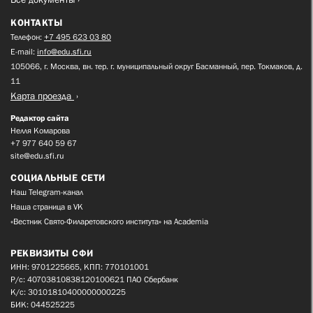
КОНТАКТЫ
Телефон:
+7 495 623 03 80
E-mail:
info@edu.sfi.ru
105066, г. Москва, вн. тер. г. муниципальный округ Басманный, пер. Токмаков, д.
11
Карта проезда
Редактор сайта
Нелля Комарова
+7 977 640 59 67
site@edu.sfi.ru
СОЦИАЛЬНЫЕ СЕТИ
Наш Telegram-канал
Наша страница в VK
«Вестник Свято-Филаретовского института» на Academia
РЕКВИЗИТЫ СФИ
ИНН: 9701225665, КПП: 770101001
Р/с: 40703810838120100621 ПАО Сбербанк
К/с: 30101810400000000225
БИК: 044525225