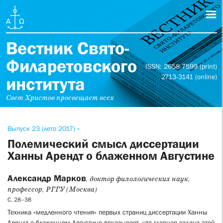
Вестник Свято-
Филаретовского
ISSN: 2658-7599 (print)
2713-3141 (online)
института
Свет Христов просвещает всех
Выпуск 23 (лето 2017) »
Полемический смысл диссертации
Ханны Арендт о блаженном Августине
Александр Марков
, доктор филологических наук,
профессор, РГГУ (Москва)
С. 28–38
Техника «медленного чтения» первых страниц диссертации Ханны
Арендт о блаженном Августине показывает, что главная задача этой