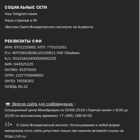
СОЦИАЛЬНЫЕ СЕТИ
Наш Telegram-канал
Наша страница в VK
«Вестник Свято-Филаретовского института» на Academia
РЕКВИЗИТЫ СФИ
ИНН: 9701225665, КПП: 770101001
Р/с: 40703810838120100621 ПАО Сбербанк
К/с: 30101810400000000225
БИК: 044525225
ОКТМО: 45375000
ОГРН: 1227700696850
ОКПО: 74556262
ОКВЭД: 85.22
Версия сайта для слабовидящих
Ситуационный центр Минобрнауки по COVID-2019 («Горячая линия» с 8:00 до
20:00 по московскому времени): +7 (495) 198-00-00
12+
© Свято-Филаретовский институт. Использование в любой форме
материалов этого сайта допустимо только при наличии активной ссылки на
https://sfi.ru/