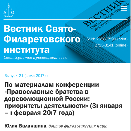
Вестник Свято-
Филаретовского
ISSN: 2658-7599 (print)
2713-3141 (online)
института
Свет Христов просвещает всех
Выпуск 21 (зима 2017) »
По материалам конференции
«Православные братства в
дореволюционной России:
приоритеты деятельности» (3ı января
– ı февраля 20ı7 года)
Юлия Балакшина
, доктор филологических наук,