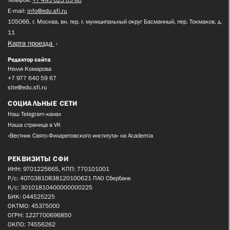
Телефон:
+7 495 623 03 80
E-mail:
info@edu.sfi.ru
105066, г. Москва, вн. тер. г. муниципальный округ Басманный, пер. Токмаков, д.
11
Карта проезда
Редактор сайта
Нелля Комарова
+7 977 640 59 67
site@edu.sfi.ru
СОЦИАЛЬНЫЕ СЕТИ
Наш Telegram-канал
Наша страница в VK
«Вестник Свято-Филаретовского института» на Academia
РЕКВИЗИТЫ СФИ
ИНН: 9701225665, КПП: 770101001
Р/с: 40703810838120100621 ПАО Сбербанк
К/с: 30101810400000000225
БИК: 044525225
ОКТМО: 45375000
ОГРН: 1227700696850
ОКПО: 74556262