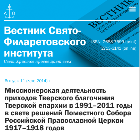
Вестник Свято-
Филаретовского
ISSN: 2658-7599 (print)
2713-3141 (online)
института
Свет Христов просвещает всех
Выпуск 11 (лето 2014) »
Миссионерская деятельность
приходов Тверского благочиния
Тверской епархии в 1991–2011 годы
в свете решений Поместного Собора
Российской Православной Церкви
1917–1918 годов