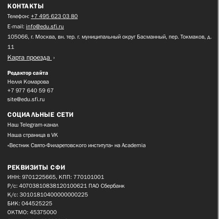
КОНТАКТЫ
Телефон:
+7 495 623 03 80
E-mail:
info@edu.sfi.ru
105066, г. Москва, вн. тер. г. муниципальный округ Басманный, пер. Токмаков, д.
11
Карта проезда
Редактор сайта
Нелля Комарова
+7 977 640 59 67
site@edu.sfi.ru
СОЦИАЛЬНЫЕ СЕТИ
Наш Telegram-канал
Наша страница в VK
«Вестник Свято-Филаретовского института» на Academia
РЕКВИЗИТЫ СФИ
ИНН: 9701225665, КПП: 770101001
Р/с: 40703810838120100621 ПАО Сбербанк
К/с: 30101810400000000225
БИК: 044525225
ОКТМО: 45375000