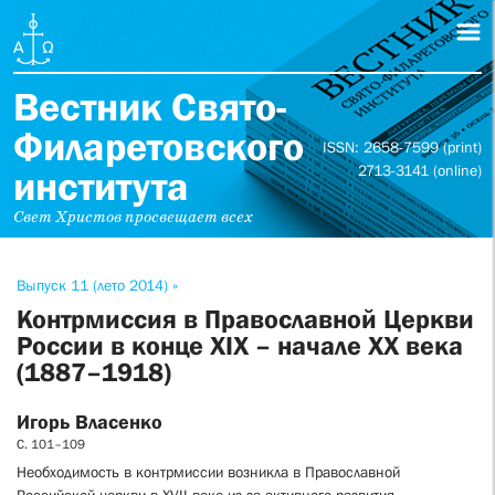
Вестник Свято-
Филаретовского
ISSN: 2658-7599 (print)
2713-3141 (online)
института
Свет Христов просвещает всех
Выпуск 11 (лето 2014) »
Контрмиссия в Православной Церкви
России в конце XIX – начале XX века
(1887–1918)
Игорь Власенко
С. 101–109
Необходимость в контрмиссии возникла в Православной