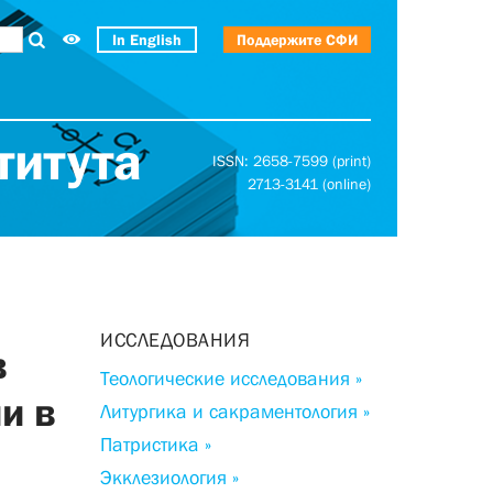
In English
Поддержите СФИ
титута
ISSN: 2658-7599 (print)
2713-3141 (online)
ИССЛЕДОВАНИЯ
в
Теологические исследования »
и в
Литургика и сакраментология »
Патристика »
Экклезиология »