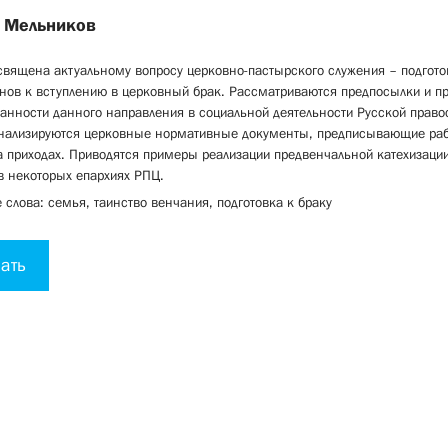
 Мельников
священа актуальному вопросу церковно-пастырского служения – подгото
нов к вступлению в церковный брак. Рассматриваются предпосылки и п
анности данного направления в социальной деятельности Русской право
Анализируются церковные нормативные документы, предписывающие раб
 приходах. Приводятся примеры реализации предвенчальной катехизаци
в некоторых епархиях РПЦ.
слова: семья, таинство венчания, подготовка к браку
ать