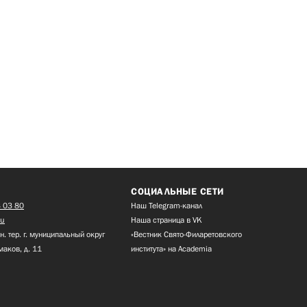
СОЦИАЛЬНЫЕ СЕТИ
 03 80
Наш Telegram-канал
ru
Наша страница в VK
н. тер. г. муниципальный округ
«Вестник Свято-Филаретовского
маков, д. 11
института» на Academia