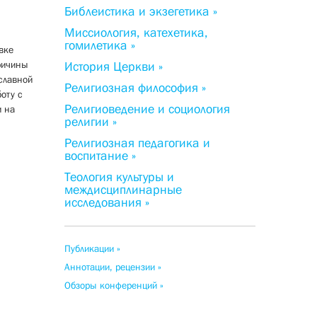
Библеистика и экзегетика »
Миссиология, катехетика,
гомилетика »
вке
ричины
История Церкви »
славной
Религиозная философия »
оту с
Религиоведение и социология
и на
религии »
Религиозная педагогика и
воспитание »
Теология культуры и
междисциплинарные
исследования »
Публикации »
Аннотации, рецензии »
Обзоры конференций »