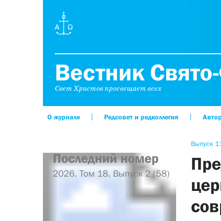
Вестник Свято-
Свет Христов просвещает всех
О журнале
Редсовет и редколлегия
Авто
Выпуск 11
Последний номер
Пре
2026. Том 18. Выпуск 2 (58)
цер
сов