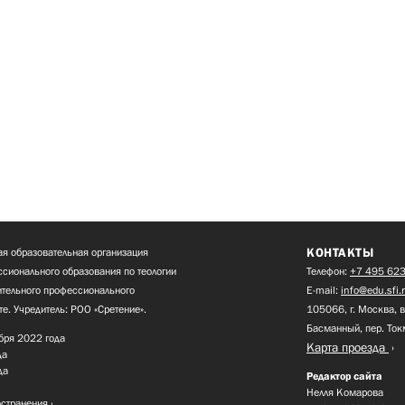
КОНТАКТЫ
я образовательная организация
сионального образования по теологии
Телефон:
+7 495 623
нительного профессионального
E-mail:
info@edu.sfi.
те. Учредитель: РОО «Сретение».
105066, г. Москва, в
Басманный, пер. Ток
бря 2022 года
Карта проезда
да
да
Редактор сайта
Нелля Комарова
остранения