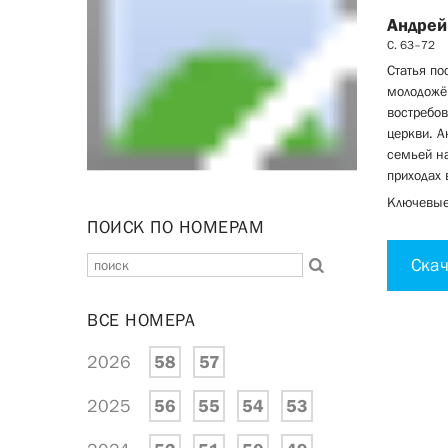
Андрей
С. 63–72
Статья по
молодожё
востребов
церкви. 
семьей на
приходах 
Ключевые 
ПОИСК ПО НОМЕРАМ
Скач
ВСЕ НОМЕРА
2026
58
57
2025
56
55
54
53