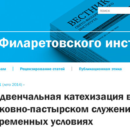
Филаретовского инс
рам
Рецензирование статей
Публикационная этика
 (лето 2014) »
двенчальная катехизация 
ковно-пастырском служени
ременных условиях