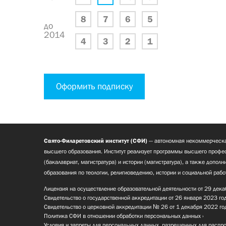
8
7
6
5
до
2014
4
3
2
1
Оформить подписку
Свято-Филаретовский институт (СФИ)
— автономная некоммерческа
высшего образования. Институт реализует программы высшего профес
(бакалавриат, магистратура) и истории (магистратура), а также допол
образования по теологии, религиоведению, истории и социальной рабо
Лицензия на осуществление образовательной деятельности от 29 дека
Свидетельство о государственной аккредитации от 26 января 2023 го
Свидетельство о церковной аккредитации № 26 от 1 декабря 2022 го
Политика СФИ в отношении обработки персональных данных
Условия и запреты для персональных данных, разрешенных для распр