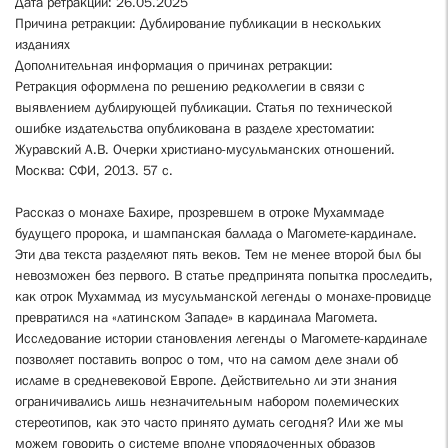
Дата ретракции: 26.05.2025
Причина ретракции: Дублирование публикации в нескольких
изданиях
Дополнительная информация о причинах ретракции:
Ретракция оформлена по решению редколлегии в связи с
выявлением дублирующей публикации. Статья по технической
ошибке издательства опубликована в разделе хрестоматии:
Журавский А.В. Очерки христиано-мусульманских отношений.
Москва: СФИ, 2013. 57 с.
Рассказ о монахе Бахире, прозревшем в отроке Мухаммаде
будущего пророка, и шампанская баллада о Магомете-кардинале.
Эти два текста разделяют пять веков. Тем не менее второй был бы
невозможен без первого. В статье предпринята попытка проследить,
как отрок Мухаммад из мусульманской легенды о монахе-провидце
превратился на «латинском Западе» в кардинала Магомета.
Исследование истории становления легенды о Магомете-кардинале
позволяет поставить вопрос о том, что на самом деле знали об
исламе в средневековой Европе. Действительно ли эти знания
ограничивались лишь незначительным набором полемических
стереотипов, как это часто принято думать сегодня? Или же мы
можем говорить о системе вполне упорядоченных образов