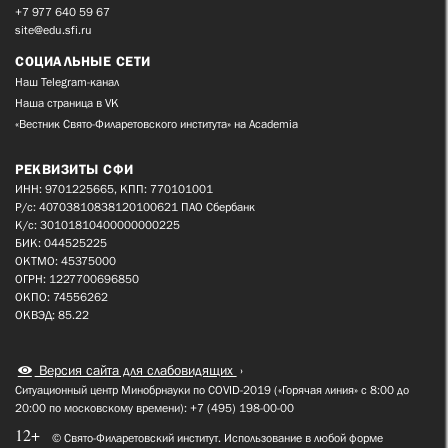
+7 977 640 59 67
site@edu.sfi.ru
СОЦИАЛЬНЫЕ СЕТИ
Наш Telegram-канал
Наша страница в VK
«Вестник Свято-Филаретовского института» на Academia
РЕКВИЗИТЫ СФИ
ИНН: 9701225665, КПП: 770101001
Р/с: 40703810838120100621 ПАО Сбербанк
К/с: 30101810400000000225
БИК: 044525225
ОКТМО: 45375000
ОГРН: 1227700696850
ОКПО: 74556262
ОКВЭД: 85.22
Версия сайта для слабовидящих
Ситуационный центр Минобрнауки по COVID-2019 («Горячая линия» с 8:00 до
20:00 по московскому времени): +7 (495) 198-00-00
12+
© Свято-Филаретовский институт. Использование в любой форме