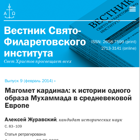
Вестник Свято-
Филаретовского
ISSN: 2658-7599 (print)
2713-3141 (online)
института
Свет Христов просвещает всех
Выпуск 9 (февраль 2014) »
Магомет кардинал: к истории одного
образа Мухаммада в средневековой
Европе
Алексей Журавский
, кандидат исторических наук
С. 83–109
Статья ретрагирована