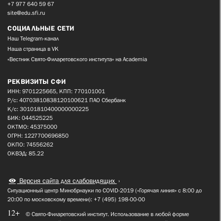
+7 977 640 59 67
site@edu.sfi.ru
СОЦИАЛЬНЫЕ СЕТИ
Наш Telegram-канал
Наша страница в VK
«Вестник Свято-Филаретовского института» на Academia
РЕКВИЗИТЫ СФИ
ИНН: 9701225665, КПП: 770101001
Р/с: 40703810838120100621 ПАО Сбербанк
К/с: 30101810400000000225
БИК: 044525225
ОКТМО: 45375000
ОГРН: 1227700696850
ОКПО: 74556262
ОКВЭД: 85.22
Версия сайта для слабовидящих
Ситуационный центр Минобрнауки по COVID-2019 («Горячая линия» с 8:00 до
20:00 по московскому времени): +7 (495) 198-00-00
12+
© Свято-Филаретовский институт. Использование в любой форме