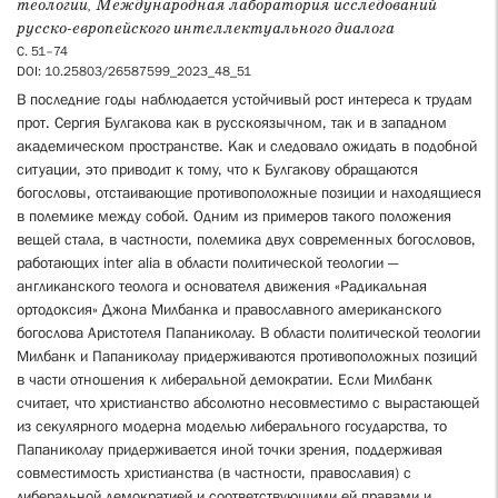
теологии, Международная лаборатория исследований
русско-европейского интеллектуального диалога
C. 51–74
DOI: 10.25803/26587599_2023_48_51
В последние годы наблюдается устойчивый рост интереса к трудам
прот. Сергия Булгакова как в русскоязычном, так и в западном
академическом пространстве. Как и следовало ожидать в подобной
ситуации, это приводит к тому, что к Булгакову обращаются
богословы, отстаивающие противоположные позиции и находящиеся
в полемике между собой. Одним из примеров такого положения
вещей стала, в частности, полемика двух современных богословов,
работающих inter alia в области политической теологии —
англиканского теолога и основателя движения «Радикальная
ортодоксия» Джона Милбанка и православного американского
богослова Аристотеля Папаниколау. В области политической теологии
Милбанк и Папаниколау придерживаются противоположных позиций
в части отношения к либеральной демократии. Если Милбанк
считает, что христианство абсолютно несовместимо с вырастающей
из секулярного модерна моделью либерального государства, то
Папаниколау придерживается иной точки зрения, поддерживая
совместимость христианства (в частности, православия) с
либеральной демократией и соответствующими ей правами и