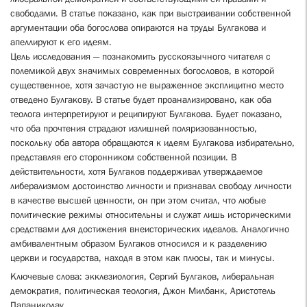
свободами. В статье показано, как при выстраивании собственной
аргументации оба богослова опираются на труды Булгакова и
апеллируют к его идеям.
Цель исследования — познакомить русскоязычного читателя с
полемикой двух значимых современных богословов, в которой
существенное, хотя зачастую не выраженное эксплицитно место
отведено Булгакову. В статье будет проанализировано, как оба
теолога интерпретируют и реципируют Булгакова. Будет показано,
что оба прочтения страдают излишней поляризованностью,
поскольку оба автора обращаются к идеям Булгакова избирательно,
представляя его сторонником собственной позиции. В
действительности, хотя Булгаков поддерживал утверждаемое
либерализмом достоинство личности и признавал свободу личности
в качестве высшей ценности, он при этом считал, что любые
политические режимы относительны и служат лишь историческими
средствами для достижения внеисторических идеалов. Аналогично
амбивалентным образом Булгаков относился и к разделению
церкви и государства, находя в этом как плюсы, так и минусы.
Ключевые слова: экклезиология, Сергий Булгаков, либеральная
демократия, политическая теология, Джон Милбанк, Аристотель
Папаниколау