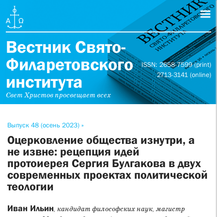
Вестник Свято-
Филаретовского
ISSN: 2658-7599 (print)
2713-3141 (online)
института
Свет Христов просвещает всех
Выпуск 48 (осень 2023) »
Оцерковление общества изнутри, а
не извне: рецепция идей
протоиерея Сергия Булгакова в двух
современных проектах политической
теологии
Иван Ильин
, кандидат философских наук, магистр