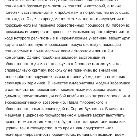
понимания базовых религиозных понятий и категорий, а также
потеря «чувствительности» к проблемам и потребностям верующих
сограждан. С целью преодоления межличностного отчуждения и
порожденного им паралича общественных процессов Ю. Хабермас
предложил инициировать процесс «комплементарного обучения», в
ходе которого религиозные и нерелигиозные участники вводят друг
друга в собственную мировоззренческую систему с помощью
понимаемых и принимаемых всеми сторонами понятий и
концепций. Однако подобный замысел выстраивания
общественного диалога на секулярной основе натолкнулся на
справедливую критику, поскольку не принимал во внимание
неспособность верующих выражать свои убеждения с помощью
секулярных терминов. В качестве альтернативы модели Хабермаса
в данной статье предлагается модель «взаимосозерцательного
диалога», представляющая собой комбинацию антропологических и
экклезиологических воззрений о. Павла Флоренского и
общественно-политических идей о. Сергия Булгакова. В качестве
медиума в церковно-государственном диалоге может выступать
право, терминология которого будет понятна представителям как
церкви, так и государства, в то время как содержательная
недетерминированность юридических концепций позволит всем