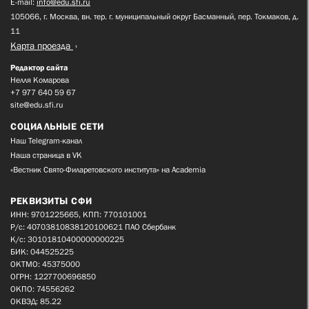
E-mail:
info@edu.sfi.ru
105066, г. Москва, вн. тер. г. муниципальный округ Басманный, пер. Токмаков, д.
11
Карта проезда
Редактор сайта
Нелля Комарова
+7 977 640 59 67
site@edu.sfi.ru
СОЦИАЛЬНЫЕ СЕТИ
Наш Telegram-канал
Наша страница в VK
«Вестник Свято-Филаретовского института» на Academia
РЕКВИЗИТЫ СФИ
ИНН: 9701225665, КПП: 770101001
Р/с: 40703810838120100621 ПАО Сбербанк
К/с: 30101810400000000225
БИК: 044525225
ОКТМО: 45375000
ОГРН: 1227700696850
ОКПО: 74556262
ОКВЭД: 85.22