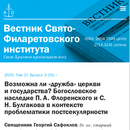
Вестник Свято-
Филаретовского
ISSN: 2658-7599 (print)
2713-3141 (online)
института
Свет Христов просвещает всех
2025. Том 17. Выпуск 3 (55) »
Возможна ли «дружба» церкви
и государства? Богословское
наследие П. А. Флоренского и С.
Н. Булгакова в контексте
проблематики постсекулярности
Священник Георгий Сафоклов
, Dr. iur., старший