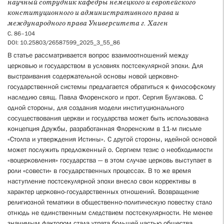
научный сотрудник кафедры немецкого и европейского
конституционного и административного права и
международного права Университета г. Хаген
С. 86–104
DOI: 10.25803/26587599_2025_3_55_86
В статье рассматривается вопрос взаимоотношений между
церковью и государством в условиях постсекулярной эпохи. Для
выстраивания содержательной основы новой церковно-
государственной системы предлагается обратиться к философскому
наследию свящ. Павла Флоренского и прот. Сергия Булгакова. С
одной стороны, для создания модели институционального
сосуществования церкви и государства может быть использована
концепция Дружбы, разработанная Флоренским в 11-м письме
«Столпа и утверждения Истины». С другой стороны, идейной основой
может послужить предложенный о. Сергием тезис о необходимости
«воцерковления» государства — в этом случае церковь выступает в
роли «совести» в государственных процессах. В то же время
наступление постсекулярной эпохи внесло свои коррективы в
характер церковно-государственных отношений. Возвращение
религиозной тематики в общественно-политическую повестку стало
отнюдь не единственным следствием постсекулярности. Не менее
значимым фактором стала утрата большей частью общества