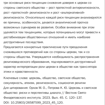
три основные риск-тенденции снижения доверия к церкви со
стороны светского общества — рост протестной антирелигиозности,
рост «протестной» религиозности и рост «альтернативной»
религиозности. Относительно каждой риск-тенденции анализируются
ее причины, особенности, делается аналитический прогноз
возможных сценариев ее развития. Особое внимание при этом
уделяется тем тенденциям, которые потенциально могут привести к
дестабилизации общественных отношений и иметь наиболее
деструктивные последствия.
Предлагаются конкретные практические пути преодоления
сложившихся противоречий как со стороны церкви, так и со
стороны общества. Утверждается необходимость распространения
религиоведческого образования, подчеркивается деструктивный
характер интерпретации роли церкви в обществе как транслятора
этики и нравственности.
Ключевые слова: церковь, общество, светское общество,
секулярность, атеизм, религиозность, социология религии
Для цитирования: Орлов М. О., Петрова К. Ю. Церковь и светское
общество: риски и перспективы диалога // Вестник Свято-
Филаретовского института. 2023. Вып. 45. С. 120–137.
DOI: 10.25803/26587599_2023_45_120.