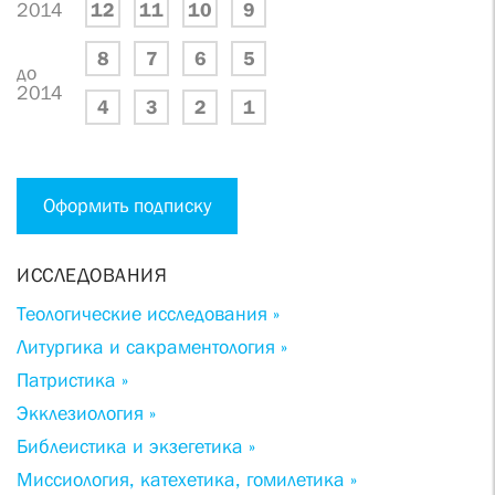
2014
12
11
10
9
8
7
6
5
до
2014
4
3
2
1
Оформить подписку
ИССЛЕДОВАНИЯ
Теологические исследования »
Литургика и сакраментология »
Патристика »
Экклезиология »
Библеистика и экзегетика »
Миссиология, катехетика, гомилетика »