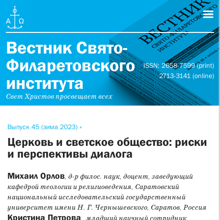
Вестник Свято-
Филаретовского
ISSN: 2658-7599 (print)
2713-3141 (online)
института
Свет Христов просвещает всех
Выпуск 45 (зима 2023) »
Церковь и светское общество: риски
и перспективы диалога
Михаил Орлов
, д-р филос. наук, доцент, заведующий
кафедрой теологии и религиоведения, Саратовский
национальный исследовательский государственный
университет имени Н. Г. Чернышевского, Саратов, Россия
Кристина Петрова
, младший научный сотрудник,