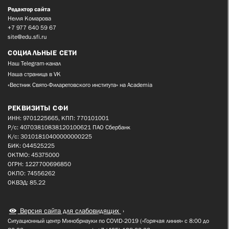
Редактор сайта
Нелля Комарова
+7 977 640 59 67
site@edu.sfi.ru
СОЦИАЛЬНЫЕ СЕТИ
Наш Telegram-канал
Наша страница в VK
«Вестник Свято-Филаретовского института» на Academia
РЕКВИЗИТЫ СФИ
ИНН: 9701225665, КПП: 770101001
Р/с: 40703810838120100621 ПАО Сбербанк
К/с: 30101810400000000225
БИК: 044525225
ОКТМО: 45375000
ОГРН: 1227700696850
ОКПО: 74556262
ОКВЭД: 85.22
Версия сайта для слабовидящих
Ситуационный центр Минобрнауки по COVID-2019 («Горячая линия» с 8:00 до