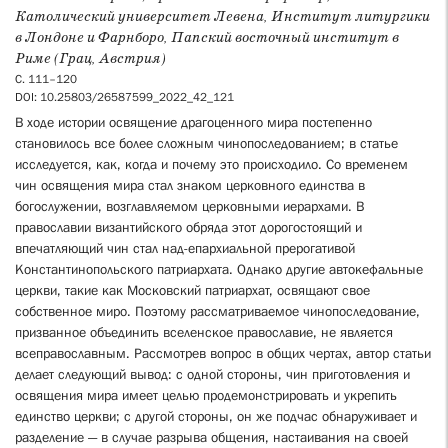
Католический университет Левена, Институт литургики
в Лондоне и Фарнборо, Папский восточный институт в
Риме (Грац, Австрия)
С. 111–120
DOI: 10.25803/26587599_2022_42_121
В ходе истории освящение драгоценного мира постепенно
становилось все более сложным чинопоследованием; в статье
исследуется, как, когда и почему это происходило. Со временем
чин освящения мира стал знаком церковного единства в
богослужении, возглавляемом церковными иерархами. В
православии византийского обряда этот дорогостоящий и
впечатляющий чин стал над-епархиальной прерогативой
Константинопольского патриархата. Однако другие автокефальные
церкви, такие как Московский патриархат, освящают свое
собственное миро. Поэтому рассматриваемое чинопоследование,
призванное объединить вселенское православие, не является
всеправославным. Рассмотрев вопрос в общих чертах, автор статьи
делает следующий вывод: с одной стороны, чин приготовления и
освящения мира имеет целью продемонстрировать и укрепить
единство церкви; с другой стороны, он же подчас обнаруживает и
разделение — в случае разрыва общения, настаивания на своей