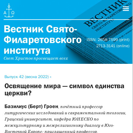
Вестник Свято-
Филаретовского
ISSN: 2658-7599 (print)
2713-3141 (online)
института
Свет Христов просвещает всех
Выпуск 42 (весна 2022) »
Освящение мира — символ единства
церкви?
Базилиус (Берт) Гроен
, почётный профессор
литургических исследований и сакраментальной теологии,
Грацский университет, кафедра ЮНЕСКО по
межкультурному и межрелигиозному диалогу в Юго-
Восточной Европе; приглашенный профессор,