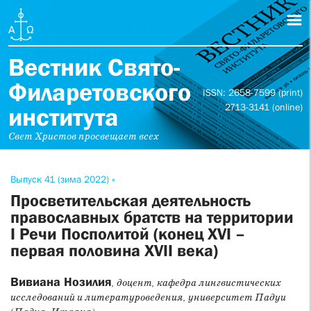
Вестник Свято-
Филаретовского
ISSN: 2658-7599 (print)
2713-3141 (online)
института
Свет Христов просвещает всех
Выпуск 41 (зима 2022) »
Просветительская деятельность
православных братств на территории
I Речи Посполитой (конец XVI –
первая половина XVII века)
Вивиана Нозилия
, доцент, кафедра лингвистических
исследований и литературоведения, университет Падуи