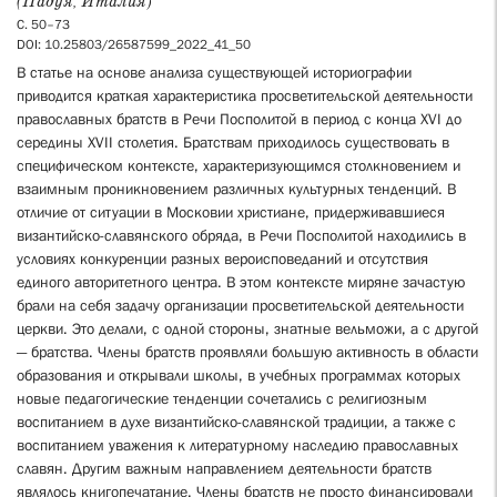
(Падуя, Италия)
С. 50–73
DOI: 10.25803/26587599_2022_41_50
В статье на основе анализа существующей историографии
приводится краткая характеристика просветительской деятельности
православных братств в Речи Посполитой в период с конца XVI до
середины XVII столетия. Братствам приходилось существовать в
специфическом контексте, характеризующимся столкновением и
взаимным проникновением различных культурных тенденций. В
отличие от ситуации в Московии христиане, придерживавшиеся
византийско-славянского обряда, в Речи Посполитой находились в
условиях конкуренции разных вероисповеданий и отсутствия
единого авторитетного центра. В этом контексте миряне зачастую
брали на себя задачу организации просветительской деятельности
церкви. Это делали, с одной стороны, знатные вельможи, а с другой
— братства. Члены братств проявляли большую активность в области
образования и открывали школы, в учебных программах которых
новые педагогические тенденции сочетались с религиозным
воспитанием в духе византийско-славянской традиции, а также с
воспитанием уважения к литературному наследию православных
славян. Другим важным направлением деятельности братств
являлось книгопечатание. Члены братств не просто финансировали