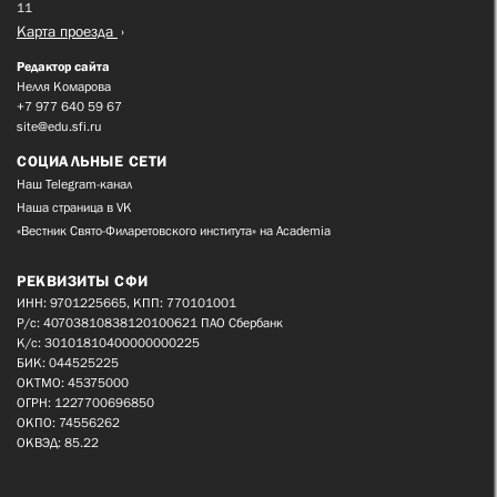
11
Карта проезда
Редактор сайта
Нелля Комарова
+7 977 640 59 67
site@edu.sfi.ru
СОЦИАЛЬНЫЕ СЕТИ
Наш Telegram-канал
Наша страница в VK
«Вестник Свято-Филаретовского института» на Academia
РЕКВИЗИТЫ СФИ
ИНН: 9701225665, КПП: 770101001
Р/с: 40703810838120100621 ПАО Сбербанк
К/с: 30101810400000000225
БИК: 044525225
ОКТМО: 45375000
ОГРН: 1227700696850
ОКПО: 74556262
ОКВЭД: 85.22